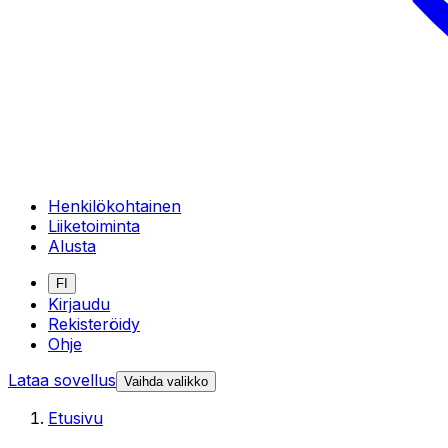
Henkilökohtainen
Liiketoiminta
Alusta
FI
Kirjaudu
Rekisteröidy
Ohje
Lataa sovellus
Vaihda valikko
Etusivu