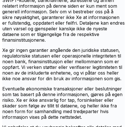
SWIFT-kodene, banknavnene, adressene og annen
relatert informasjon på denne siden er kun ment som
generell informasjon. Selv om vi bestreber oss på å
sikre nøyaktighet, garanterer ikke Xe at informasjonen
er fullstendig, oppdatert eller feilfri. Detaljene kan endres
uten varsel og gjenspeiler kanskje ikke de nyeste
dataene som er tilgjengelige fra de respektive
finansinstitusjonene.
Xe gir ingen garantier angående den juridiske statusen,
regulatoriske statusen eller operasjonelle integriteten til
noen bank, finansinstitusjon eller mellommann som er
oppført. Vi verken støtter eller verifiserer legitimiteten til
noen av de inkluderte enhetene, og vi påtar oss heller
ikke noe ansvar for din bruk av informasjonen som gis.
Eventuelle økonomiske transaksjoner eller beslutninger
som tas basert på denne informasjonen, gjøres på egen
risiko. Xe er ikke ansvarlig for tap, forsinkelser eller
skader som følge av tillit til dataene, og heller ikke fra
noen form for samhandling med tredjeparter hvis
informasjon vises på dette nettstedet.