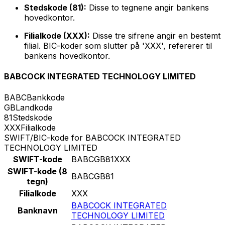
Stedskode (81):
Disse to tegnene angir bankens
hovedkontor.
Filialkode (XXX):
Disse tre sifrene angir en bestemt
filial. BIC-koder som slutter på 'XXX', refererer til
bankens hovedkontor.
BABCOCK INTEGRATED TECHNOLOGY LIMITED
BABC
Bankkode
GB
Landkode
81
Stedskode
XXX
Filialkode
SWIFT/BIC-kode for BABCOCK INTEGRATED
TECHNOLOGY LIMITED
SWIFT-kode
BABCGB81XXX
SWIFT-kode (8
BABCGB81
tegn)
Filialkode
XXX
BABCOCK INTEGRATED
Banknavn
TECHNOLOGY LIMITED