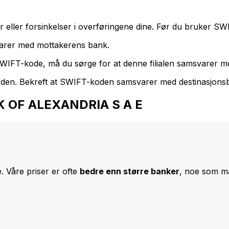
eller forsinkelser i overføringene dine. Før du bruker SW
arer med mottakerens bank.
 SWIFT-kode, må du sørge for at denne filialen samsvarer me
rden. Bekreft at SWIFT-koden samsvarer med destinasjons
ANK OF ALEXANDRIA S A E
 Våre priser er ofte
bedre enn større banker
, noe som ma