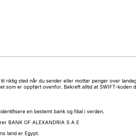
l riktig sted når du sender eller mottar penger over land
om er oppført ovenfor. Bekreft alltid at SWIFT-koden du
dentifisere en bestemt bank og filial i verden.
nterer BANK OF ALEXANDRIA S A E
ns land er Egypt.