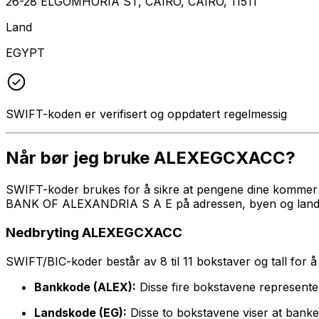
26-28 ELGOMHORIA ST, CAIRO, CAIRO, 11511
Land
EGYPT
SWIFT-koden er verifisert og oppdatert regelmessig
Når bør jeg bruke ALEXEGCXACC?
SWIFT-koder brukes for å sikre at pengene dine kommer ti
BANK OF ALEXANDRIA S A E på adressen, byen og landet s
Nedbryting ALEXEGCXACC
SWIFT/BIC-koder består av 8 til 11 bokstaver og tall for å i
Bankkode (ALEX):
Disse fire bokstavene represe
Landskode (EG):
Disse to bokstavene viser at banke