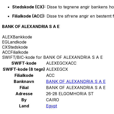
Stedskode (CX):
Disse to tegnene angir bankens ho
Filialkode (ACC):
Disse tre sifrene angir en bestemt f
BANK OF ALEXANDRIA S A E
ALEX
Bankkode
EG
Landkode
CX
Stedskode
ACC
Filialkode
SWIFT/BIC-kode for BANK OF ALEXANDRIA S A E
SWIFT-kode
ALEXEGCXACC
SWIFT-kode (8 tegn)
ALEXEGCX
Filialkode
ACC
Banknavn
BANK OF ALEXANDRIA S A E
Filial
BANK OF ALEXANDRIA S A E
Adresse
26-28 ELGOMHORIA ST
By
CAIRO
Land
Egypt