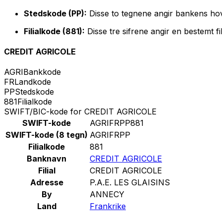
Stedskode (PP):
Disse to tegnene angir bankens ho
Filialkode (881):
Disse tre sifrene angir en bestemt fi
CREDIT AGRICOLE
AGRI
Bankkode
FR
Landkode
PP
Stedskode
881
Filialkode
SWIFT/BIC-kode for CREDIT AGRICOLE
SWIFT-kode
AGRIFRPP881
SWIFT-kode (8 tegn)
AGRIFRPP
Filialkode
881
Banknavn
CREDIT AGRICOLE
Filial
CREDIT AGRICOLE
Adresse
P.A.E. LES GLAISINS
By
ANNECY
Land
Frankrike