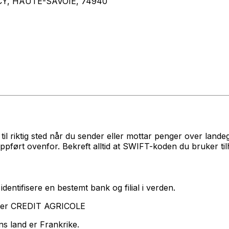
CY, HAUTE-SAVOIE, 74940
l riktig sted når du sender eller mottar penger over land
ørt ovenfor. Bekreft alltid at SWIFT-koden du bruker til
dentifisere en bestemt bank og filial i verden.
erer CREDIT AGRICOLE
s land er Frankrike.