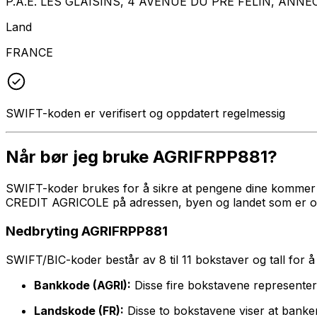
P.A.E. LES GLAISINS, 4 AVENUE DU PRE FELIN, ANNE
Land
FRANCE
SWIFT-koden er verifisert og oppdatert regelmessig
Når bør jeg bruke AGRIFRPP881?
SWIFT-koder brukes for å sikre at pengene dine kommer ti
CREDIT AGRICOLE på adressen, byen og landet som er oppf
Nedbryting AGRIFRPP881
SWIFT/BIC-koder består av 8 til 11 bokstaver og tall for å i
Bankkode (AGRI):
Disse fire bokstavene represent
Landskode (FR):
Disse to bokstavene viser at banken