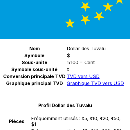
Sélectionnez une devise
TVD
-
Dollar des Tuvalu
Continuer
Statistiques Dollar des Tuvalu
Nom
Dollar des Tuvalu
Symbole
$
Sous-unité
1/100 = Cent
Symbole sous-unité
¢
Conversion principale TVD
TVD vers USD
Graphique principal TVD
Graphique TVD vers USD
Profil Dollar des Tuvalu
Fréquemment utilisés :
¢5, ¢10, ¢20, ¢50,
Pièces
$1