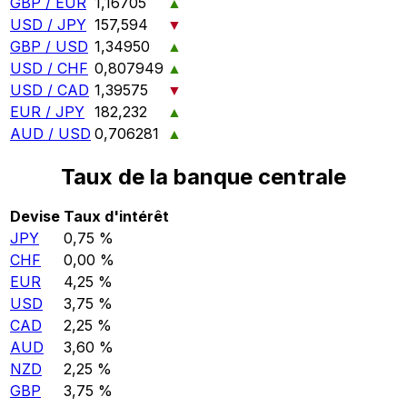
GBP / EUR
1,16705
▲
USD / JPY
157,594
▼
GBP / USD
1,34950
▲
USD / CHF
0,807949
▲
USD / CAD
1,39575
▼
EUR / JPY
182,232
▲
AUD / USD
0,706281
▲
Taux de la banque centrale
Devise
Taux d'intérêt
JPY
0,75 %
CHF
0,00 %
EUR
4,25 %
USD
3,75 %
CAD
2,25 %
AUD
3,60 %
NZD
2,25 %
GBP
3,75 %