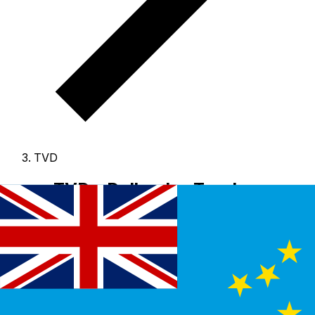
TVD
TVD - Dollar des Tuvalu
Le Dollar des Tuvalu est la devise de Tuvalu.
Nos
classements montrent que le taux Dollar des Tuvalu le
plus populaire est TVD vers USD.
Le code de devise
pour Dollars est TVD
, et le symbole est $.
Ci-dessous,
vous trouverez les taux Dollar des Tuvalu et un
convertisseur.