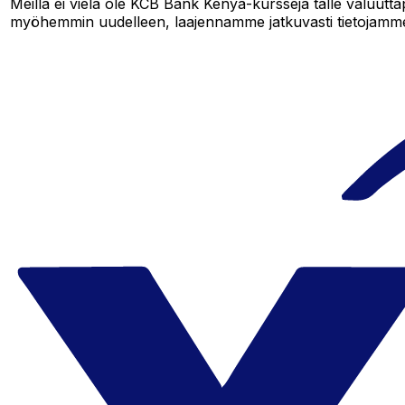
Meillä ei vielä ole KCB Bank Kenya-kursseja tälle valuutta
myöhemmin uudelleen, laajennamme jatkuvasti tietojamm