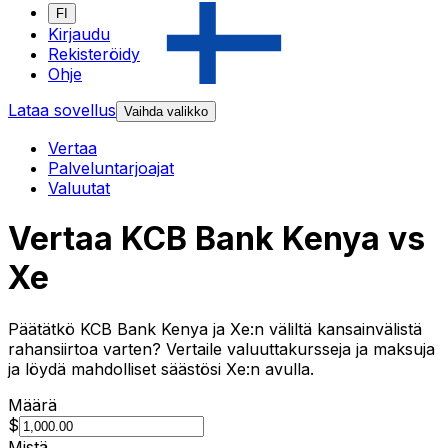
FI
Kirjaudu
Rekisteröidy
Ohje
Lataa sovellus
Vaihda valikko
Vertaa
Palveluntarjoajat
Valuutat
Vertaa KCB Bank Kenya vs
Xe
Päätätkö KCB Bank Kenya ja Xe:n väliltä kansainvälistä
rahansiirtoa varten? Vertaile valuuttakursseja ja maksuja
ja löydä mahdolliset säästösi Xe:n avulla.
Määrä
$
Mistä