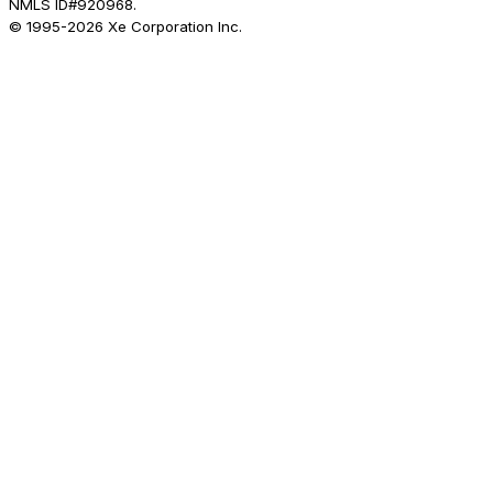
NMLS ID#920968.
© 1995-
2026
Xe Corporation Inc.