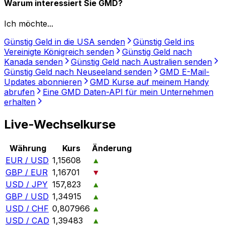
Warum interessiert Sie GMD?
Ich möchte...
Günstig Geld in die USA senden
Günstig Geld ins
Vereinigte Königreich senden
Günstig Geld nach
Kanada senden
Günstig Geld nach Australien senden
Günstig Geld nach Neuseeland senden
GMD E-Mail-
Updates abonnieren
GMD Kurse auf meinem Handy
abrufen
Eine GMD Daten-API für mein Unternehmen
erhalten
Live-Wechselkurse
Währung
Kurs
Änderung
EUR / USD
1,15608
▲
GBP / EUR
1,16701
▼
USD / JPY
157,823
▲
GBP / USD
1,34915
▲
USD / CHF
0,807966
▲
USD / CAD
1,39483
▲