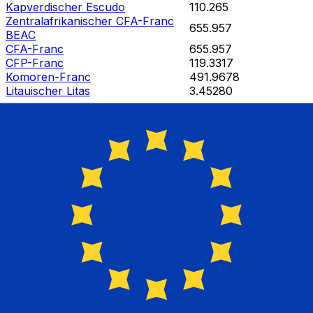
Kapverdischer Escudo
110.265
Zentralafrikanischer CFA-Franc
655.957
BEAC
CFA-Franc
655.957
CFP-Franc
119.3317
Komoren-Franc
491.9678
Litauischer Litas
3.45280
Wert obsoleter nationaler Währungen
Euro-Banknoten und -Münzen begannen 2002 zu
zirkulieren, wobei alte Banknoten und Münzen
schrittweise aus dem Verkehr gezogen wurden. Die
genauen Daten, an denen jede alte Währung ihre
Gültigkeit als Zahlungsmittel verlor, sowie ihre offiziellen
festen Wechselkurse sind in der folgenden Tabelle
aufgeführt.
Erbe (alte) Währung
Umrechnung von EUR
ATS Österreich, Schilling
1 EUR = 13.7603 ATS
BEF Belgien, Franc
1 EUR = 40.3399 BEF
CYP Zypern, Pfund
1 EUR = 0.58527 CYP
DEM Deutschland, Deutsche Mark
1 EUR = 1.95583 DEM