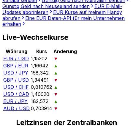
Kanada senden
Günstig Geld nach Australien senden
Günstig Geld nach Neuseeland senden
EUR E-Mail-
Updates abonnieren
EUR Kurse auf meinem Handy
abrufen
Eine EUR Daten-API für mein Unternehmen
erhalten
Live-Wechselkurse
Währung
Kurs
Änderung
EUR / USD
1,15302
▼
GBP / EUR
1,16642
▲
USD / JPY
158,342
▲
GBP / USD
1,34491
▼
USD / CHF
0,810762
▲
USD / CAD
1,40020
▼
EUR / JPY
182,572
▲
AUD / USD
0,703914
▼
Leitzinsen der Zentralbanken