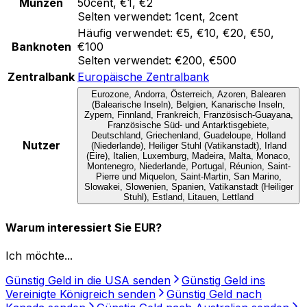
Münzen
50cent, €1, €2
Selten verwendet:
1cent, 2cent
Häufig verwendet:
€5, €10, €20, €50,
Banknoten
€100
Selten verwendet:
€200, €500
Zentralbank
Europäische Zentralbank
Eurozone, Andorra, Österreich, Azoren, Balearen
(Balearische Inseln), Belgien, Kanarische Inseln,
Zypern, Finnland, Frankreich, Französisch-Guayana,
Französische Süd- und Antarktisgebiete,
Deutschland, Griechenland, Guadeloupe, Holland
Nutzer
(Niederlande), Heiliger Stuhl (Vatikanstadt), Irland
(Eire), Italien, Luxemburg, Madeira, Malta, Monaco,
Montenegro, Niederlande, Portugal, Réunion, Saint-
Pierre und Miquelon, Saint-Martin, San Marino,
Slowakei, Slowenien, Spanien, Vatikanstadt (Heiliger
Stuhl), Estland, Litauen, Lettland
Warum interessiert Sie EUR?
Ich möchte...
Günstig Geld in die USA senden
Günstig Geld ins
Vereinigte Königreich senden
Günstig Geld nach