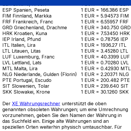
EEK Estland, Kroon
1 EUR = 15.6466 EEK
ESP Spanien, Peseta
1 EUR = 166.386 ESP
FIM Finnland, Markka
1 EUR = 5.94573 FIM
FRF Frankreich, Franc
1 EUR = 6.55957 FRF
GRD Griechenland, Drachme
1 EUR = 340.750 GRD
HRK Kroatien, Kuna
1 EUR = 7.53450 HRK
IEP Irland, Pfund
1 EUR = 0.78756 IEP
ITL Italien, Lira
1 EUR = 1936.27 ITL
LTL Litauen, Litas
1 EUR = 3.45280 LTL
LUF Luxemburg, Franc
1 EUR = 40.3399 LUF
LVL Lettland, Lats
1 EUR = 0.70280 LVL
MTL Malta, Lira
1 EUR = 0.42930 MTL
NLG Niederlande, Gulden (Florin)
1 EUR = 2.20371 NLG
PTE Portugal, Escudo
1 EUR = 200.482 PTE
SIT Slowenien, Tolar
1 EUR = 239.640 SIT
SKK Slowakei, Krone
1 EUR = 30.1260 SKK
Der
XE Währungsrechner
unterstützt die oben
genannten obsoleten Währungen; um eine Umrechnung
vorzunehmen, geben Sie den Namen der Währung in
das Suchfeld ein. Einige alte Währungen sind an
speziellen Orten weiterhin physisch umtauschbar. Für