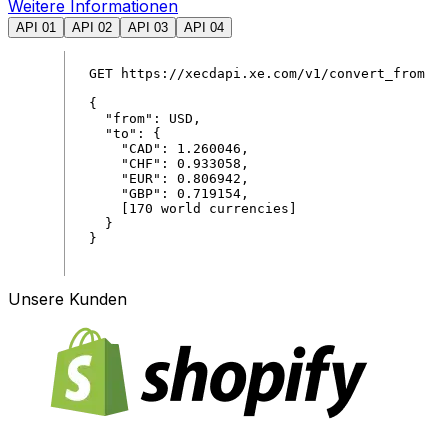
Weitere Informationen
API 01
API 02
API 03
API 04
GET
https
:
//xecdapi.xe.com/v1/convert_from
{
"
from
"
:
USD
,
"
to
"
:
{
"
CAD
"
:
1
.
260046
,
"
CHF
"
:
0
.
933058
,
"
EUR
"
:
0
.
806942
,
"
GBP
"
:
0
.
719154
,
[
170
world
currencies
]
}
}
Unsere Kunden