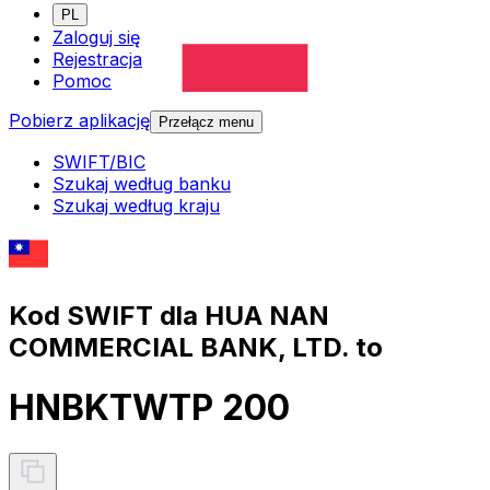
PL
Zaloguj się
Rejestracja
Pomoc
Pobierz aplikację
Przełącz menu
SWIFT/BIC
Szukaj według banku
Szukaj według kraju
Kod SWIFT dla HUA NAN
COMMERCIAL BANK, LTD. to
HNBKTWTP 200