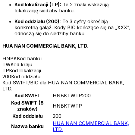
Kod lokalizacji (TP):
Te 2 znaki wskazują
lokalizację siedziby banku.
Kod oddziału (200):
Te 3 cyfry określają
konkretną gałąź. Kody BIC kończące się na „XXX”,
odnoszą się do siedziby banku.
HUA NAN COMMERCIAL BANK, LTD.
HNBK
Kod banku
TW
Kod kraju
TP
Kod lokalizacji
200
Kod oddziału
Kod SWIFT/BIC dla HUA NAN COMMERCIAL BANK,
LTD.
Kod SWIFT
HNBKTWTP200
Kod SWIFT (8
HNBKTWTP
znaków)
Kod oddziału
200
HUA NAN COMMERCIAL BANK,
Nazwa banku
LTD.