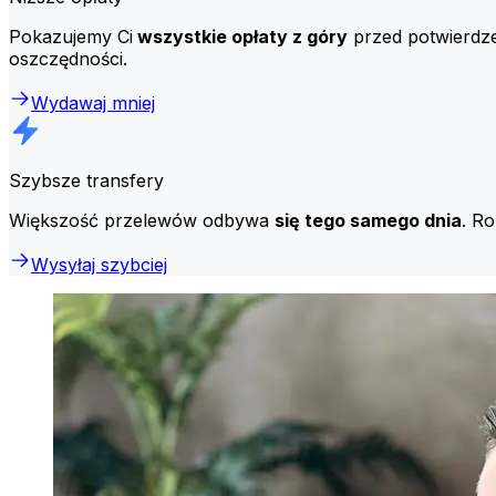
Pokazujemy Ci
wszystkie opłaty z góry
przed potwierdzen
oszczędności.
Wydawaj mniej
Szybsze transfery
Większość przelewów odbywa
się tego samego dnia
. R
Wysyłaj szybciej