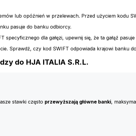
emów lub opóźnień w przelewach. Przed użyciem kodu SWI
nku pasuje do banku odbiorcy.
specyficznego dla gałęzi, upewnij się, że ta gałąź pasuje 
iecie. Sprawdź, czy kod SWIFT odpowiada krajowi banku d
dzy do HJA ITALIA S.R.L.
Nasze stawki często
przewyższają główne banki
, maksymal