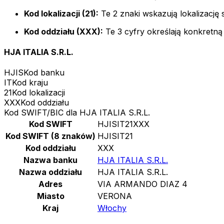
Kod lokalizacji (21):
Te 2 znaki wskazują lokalizację 
Kod oddziału (XXX):
Te 3 cyfry określają konkretną
HJA ITALIA S.R.L.
HJIS
Kod banku
IT
Kod kraju
21
Kod lokalizacji
XXX
Kod oddziału
Kod SWIFT/BIC dla HJA ITALIA S.R.L.
Kod SWIFT
HJISIT21XXX
Kod SWIFT (8 znaków)
HJISIT21
Kod oddziału
XXX
Nazwa banku
HJA ITALIA S.R.L.
Nazwa oddziału
HJA ITALIA S.R.L.
Adres
VIA ARMANDO DIAZ 4
Miasto
VERONA
Kraj
Włochy