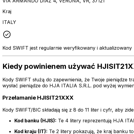
VIA ARMANDO DIAZ 4, VERONA, VR, 37121
Kraj
ITALY
Kod SWIFT jest regularnie weryfikowany i aktualizowany
Kiedy powinienem używać HJISIT21
Kody SWIFT służą do zapewnienia, że Twoje pieniądze tra
wysłać pieniądze do HJA ITALIA S.R.L. pod wyżej wymie
Przełamanie HJISIT21XXX
Kody SWIFT/BIC składają się z 8 do 11 liter i cyfr, aby zi
Kod banku (HJIS):
Te 4 litery reprezentują HJA ITA
Kod kraju (IT):
Te 2 litery pokazują, że kraj banku t