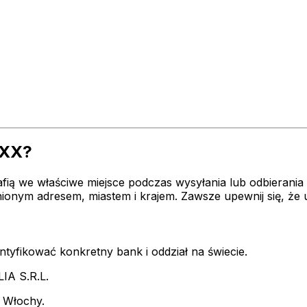
XXX?
fią we właściwe miejsce podczas wysyłania lub odbierania
nionym adresem, miastem i krajem. Zawsze upewnij się, 
dentyfikować konkretny bank i oddział na świecie.
LIA S.R.L.
o Włochy.