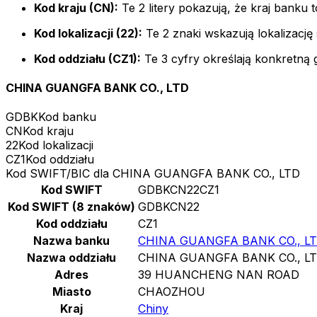
Kod kraju (CN):
Te 2 litery pokazują, że kraj banku t
Kod lokalizacji (22):
Te 2 znaki wskazują lokalizację
Kod oddziału (CZ1):
Te 3 cyfry określają konkretną 
CHINA GUANGFA BANK CO., LTD
GDBK
Kod banku
CN
Kod kraju
22
Kod lokalizacji
CZ1
Kod oddziału
Kod SWIFT/BIC dla CHINA GUANGFA BANK CO., LTD
Kod SWIFT
GDBKCN22CZ1
Kod SWIFT (8 znaków)
GDBKCN22
Kod oddziału
CZ1
Nazwa banku
CHINA GUANGFA BANK CO., L
Nazwa oddziału
CHINA GUANGFA BANK CO., L
Adres
39 HUANCHENG NAN ROAD
Miasto
CHAOZHOU
Kraj
Chiny