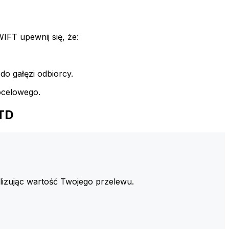
FT upewnij się, że:
do gałęzi odbiorcy.
ocelowego.
LTD
izując wartość Twojego przelewu.