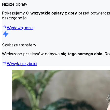
Niższe opłaty
Pokazujemy Ci
wszystkie opłaty z góry
przed potwierdzen
oszczędności.
Wydawaj mniej
Szybsze transfery
Większość przelewów odbywa
się tego samego dnia
. R
Wysyłaj szybciej