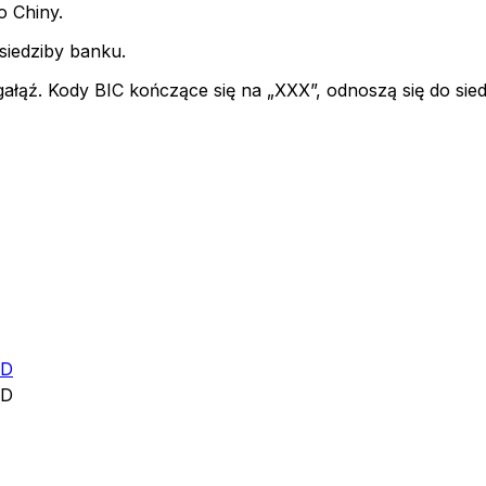
o Chiny.
 siedziby banku.
gałąź. Kody BIC kończące się na „XXX”, odnoszą się do sie
TD
TD