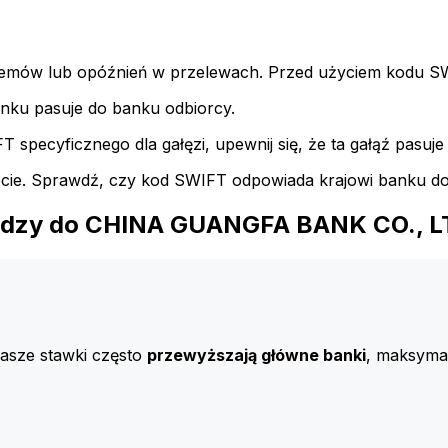
emów lub opóźnień w przelewach. Przed użyciem kodu SWI
nku pasuje do banku odbiorcy.
specyficznego dla gałęzi, upewnij się, że ta gałąź pasuje 
iecie. Sprawdź, czy kod SWIFT odpowiada krajowi banku d
iędzy do CHINA GUANGFA BANK CO., 
Nasze stawki często
przewyższają główne banki
, maksymal