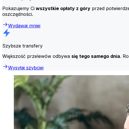
Pokazujemy Ci
wszystkie opłaty z góry
przed potwierdzen
oszczędności.
Wydawaj mniej
Szybsze transfery
Większość przelewów odbywa
się tego samego dnia
. R
Wysyłaj szybciej