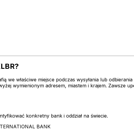
XLBR?
afią we właściwe miejsce podczas wysyłania lub odbierani
ej wymienionym adresem, miastem i krajem. Zawsze upe
dentyfikować konkretny bank i oddział na świecie.
 INTERNATIONAL BANK