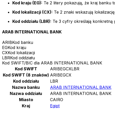
Kod kraju (EG):
Te 2 litery pokazują, że kraj banku to
Kod lokalizacji (CX):
Te 2 znaki wskazują lokalizację
Kod oddziału (LBR):
Te 3 cyfry określają konkretną 
ARAB INTERNATIONAL BANK
ARIB
Kod banku
EG
Kod kraju
CX
Kod lokalizacji
LBR
Kod oddziału
Kod SWIFT/BIC dla ARAB INTERNATIONAL BANK
Kod SWIFT
ARIBEGCXLBR
Kod SWIFT (8 znaków)
ARIBEGCX
Kod oddziału
LBR
Nazwa banku
ARAB INTERNATIONAL BANK
Nazwa oddziału
ARAB INTERNATIONAL BANK
Miasto
CAIRO
Kraj
Egipt