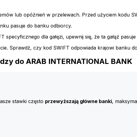
emów lub opóźnień w przelewach. Przed użyciem kodu SWI
nku pasuje do banku odbiorcy.
specyficznego dla gałęzi, upewnij się, że ta gałąź pasuje 
iecie. Sprawdź, czy kod SWIFT odpowiada krajowi banku d
niędzy do ARAB INTERNATIONAL BANK
Nasze stawki często
przewyższają główne banki
, maksymal