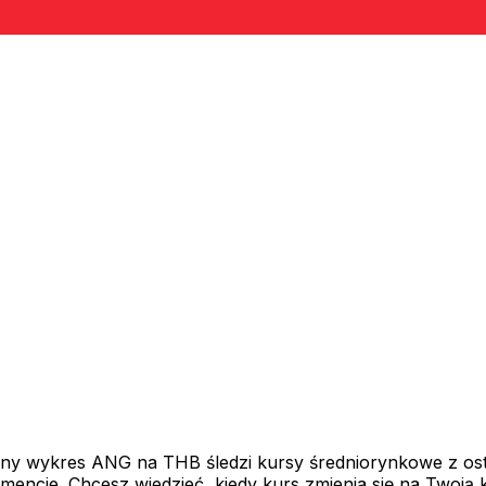
y wykres ANG na THB śledzi kursy średniorynkowe z ostat
mencie. Chcesz wiedzieć, kiedy kurs zmienia się na Twoją