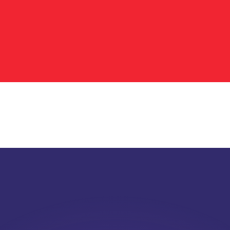
zebić kursy konkurencji.
rynkowego. Ma on wyłącznie charakter informacyjny. Wysy
?