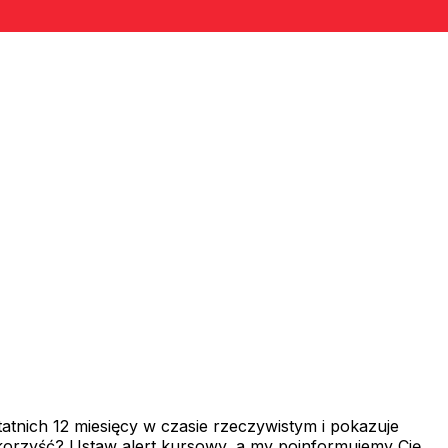
nich 12 miesięcy w czasie rzeczywistym i pokazuje
 korzyść? Ustaw alert kursowy, a my poinformujemy Cię,