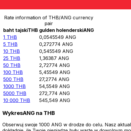
Wymień baht tajski na gulden holenderski
Rate information of THB/ANG currency
pair
baht tajski
THB
gulden holenderski
ANG
1
THB
0,0545549
ANG
5
THB
0,272774
ANG
10
THB
0,545549
ANG
25
THB
1,36387
ANG
50
THB
2,72774
ANG
100
THB
5,45549
ANG
500
THB
27,2774
ANG
1000
THB
54,5549
ANG
5000
THB
272,774
ANG
10 000
THB
545,549
ANG
WykresANG na THB
Obserwuj swoje 1000 ANG w drodze do celu. Nasz aktualn
dokładnie, ile Twoje pieniądze były warte w dowolnym mo