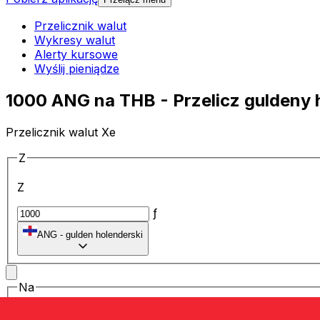
Przelicznik walut
Wykresy walut
Alerty kursowe
Wyślij pieniądze
1000 ANG na THB - Przelicz guldeny h
Przelicznik walut Xe
Z
Z
ƒ
ANG
-
gulden holenderski
Na
Na