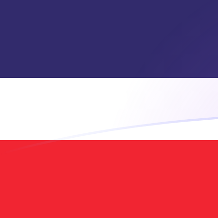
Dzisiejsze kursy wymiany ANG na TH
Wymień gulden holenderski na baht tajski
Rate information of ANG/THB currency
pair
gulden holenderski
ANG
baht tajski
THB
1
ANG
18,3302
THB
5
ANG
91,6509
THB
10
ANG
183,302
THB
25
ANG
458,254
THB
50
ANG
916,509
THB
100
ANG
1833,02
THB
500
ANG
9165,09
THB
1000
ANG
18 330,2
THB
5000
ANG
91 650,9
THB
10 000
ANG
183 302
THB