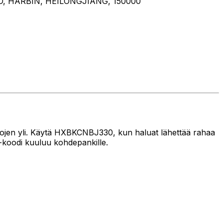
, HARBIN, HEILONGJIANG, 150000
jojen yli. Käytä HXBKCNBJ330, kun haluat lähettää rahaa
-koodi kuuluu kohdepankille.