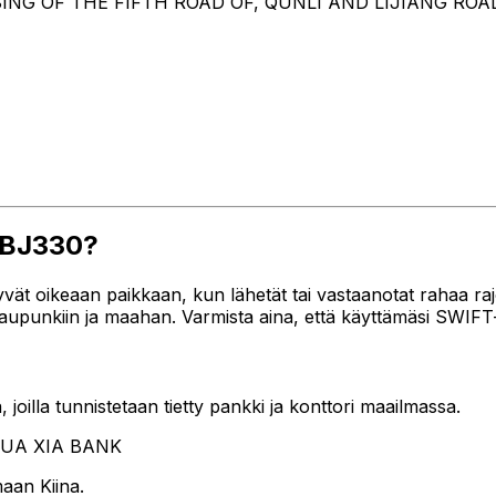
ING OF THE FIFTH ROAD OF, QUNLI AND LIJIANG ROAD
CNBJ330?
ät oikeaan paikkaan, kun lähetät tai vastaanotat rahaa ra
upunkiin ja maahan. Varmista aina, että käyttämäsi SWIFT
oilla tunnistetaan tietty pankki ja konttori maailmassa.
 HUA XIA BANK
aan Kiina.