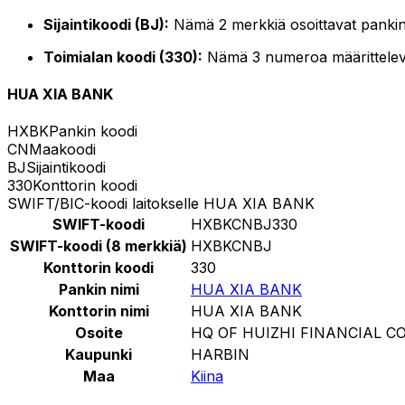
Sijaintikoodi (BJ):
Nämä 2 merkkiä osoittavat pankin 
Toimialan koodi (330):
Nämä 3 numeroa määrittelevät 
HUA XIA BANK
HXBK
Pankin koodi
CN
Maakoodi
BJ
Sijaintikoodi
330
Konttorin koodi
SWIFT/BIC-koodi laitokselle HUA XIA BANK
SWIFT-koodi
HXBKCNBJ330
SWIFT-koodi (8 merkkiä)
HXBKCNBJ
Konttorin koodi
330
Pankin nimi
HUA XIA BANK
Konttorin nimi
HUA XIA BANK
Osoite
HQ OF HUIZHI FINANCIAL C
Kaupunki
HARBIN
Maa
Kiina