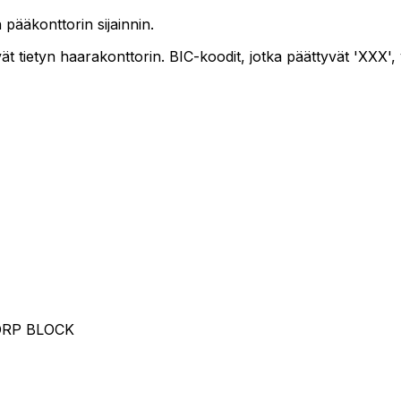
pääkonttorin sijainnin.
tietyn haarakonttorin. BIC-koodit, jotka päättyvät 'XXX', v
ORP BLOCK