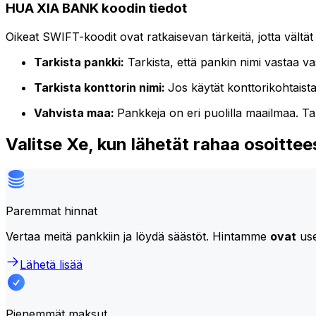
HUA XIA BANK koodin tiedot
Oikeat SWIFT-koodit ovat ratkaisevan tärkeitä, jotta vältät
Tarkista pankki:
Tarkista, että pankin nimi vastaa v
Tarkista konttorin nimi:
Jos käytät konttorikohtaist
Vahvista maa:
Pankkeja on eri puolilla maailmaa. T
Valitse Xe, kun lähetät rahaa osoit
Paremmat hinnat
Vertaa meitä pankkiin ja löydä säästöt. Hintamme
ovat
use
Lähetä lisää
Pienemmät maksut