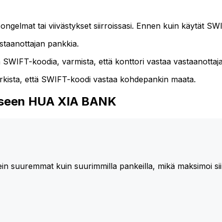
 ongelmat tai viivästykset siirroissasi. Ennen kuin käytät SW
astaanottajan pankkia.
a SWIFT-koodia, varmista, että konttori vastaa vastaanottaja
arkista, että SWIFT-koodi vastaa kohdepankin maata.
teeseen HUA XIA BANK
in suuremmat kuin suurimmilla pankeilla, mikä maksimoi sii