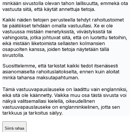
minkään sivustolla olevan tahon laillisuutta, emmekä ota
vastuuta siitä, että käytät annettuja tietoja.
Kaikki näiden tietojen perusteella tehdyt rahoitustoimet
tai päätökset tehdään omalla vastuullasi. Xe ei ole
vastuussa mistään menetyksistä, viivästyksistä tai
vahingoista, jotka johtuvat siitä, että on luotettu tietoihin,
eikä mistään liiketoimista sellaisten kolmansien
osapuolten kanssa, joiden tietoja näytetään tällä
sivustolla.
Suosittelemme, että tarkistat kaikki tiedot itsenäisesti
asianomaiselta rahoituslaitokselta, ennen kuin aloitat
minkä tahansa maksutapahtuman.
Tämä vastuuvapauslauseke on laadittu vain englanniksi,
eikä sitä ole käännetty. Vaikka muu osa tästä sivusta voi
näkyä valitsemallasi kielellä, oikeudellinen
vastuuvapauslauseke on englanninkielinen, jotta sen
tarkkuus ja tarkoitus säilyy.
Siirrä rahaa