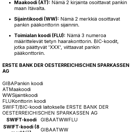
Maakoodi (AT):
Nämä 2 kirjainta osoittavat pankin
maan Itävalta.
Sijaintikoodi (WW):
Nämä 2 merkkiä osoittavat
pankin pääkonttorin sijainnin.
Toimialan koodi (FLU):
Nämä 3 numeroa
määrittelevät tietyn haarakonttorin. BIC-koodit,
jotka päättyvät 'XXX', viittaavat pankin
pääkonttoriin.
ERSTE BANK DER OESTERREICHISCHEN SPARKASSEN
AG
GIBA
Pankin koodi
AT
Maakoodi
WW
Sijaintikoodi
FLU
Konttorin koodi
SWIFT/BIC-koodi laitokselle ERSTE BANK DER
OESTERREICHISCHEN SPARKASSEN AG
SWIFT-koodi
GIBAATWWFLU
SWIFT-koodi (8
GIBAATWW