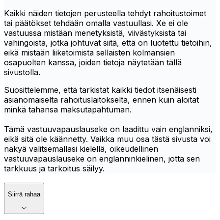
Kaikki näiden tietojen perusteella tehdyt rahoitustoimet
tai päätökset tehdään omalla vastuullasi. Xe ei ole
vastuussa mistään menetyksistä, viivästyksistä tai
vahingoista, jotka johtuvat siitä, että on luotettu tietoihin,
eikä mistään liiketoimista sellaisten kolmansien
osapuolten kanssa, joiden tietoja näytetään tällä
sivustolla.
Suosittelemme, että tarkistat kaikki tiedot itsenäisesti
asianomaiselta rahoituslaitokselta, ennen kuin aloitat
minkä tahansa maksutapahtuman.
Tämä vastuuvapauslauseke on laadittu vain englanniksi,
eikä sitä ole käännetty. Vaikka muu osa tästä sivusta voi
näkyä valitsemallasi kielellä, oikeudellinen
vastuuvapauslauseke on englanninkielinen, jotta sen
tarkkuus ja tarkoitus säilyy.
Siirrä rahaa