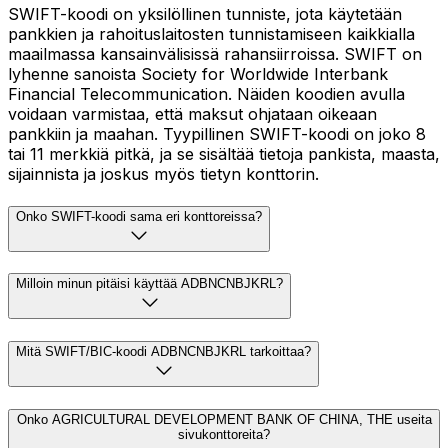
SWIFT-koodi on yksilöllinen tunniste, jota käytetään
pankkien ja rahoituslaitosten tunnistamiseen kaikkialla
maailmassa kansainvälisissä rahansiirroissa. SWIFT on
lyhenne sanoista Society for Worldwide Interbank
Financial Telecommunication. Näiden koodien avulla
voidaan varmistaa, että maksut ohjataan oikeaan
pankkiin ja maahan. Tyypillinen SWIFT-koodi on joko 8
tai 11 merkkiä pitkä, ja se sisältää tietoja pankista, maasta,
sijainnista ja joskus myös tietyn konttorin.
Onko SWIFT-koodi sama eri konttoreissa?
Milloin minun pitäisi käyttää ADBNCNBJKRL?
Mitä SWIFT/BIC-koodi ADBNCNBJKRL tarkoittaa?
Onko AGRICULTURAL DEVELOPMENT BANK OF CHINA, THE useita
sivukonttoreita?