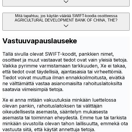
Mitä tapahtuu, jos käytän väärää SWIFT-koodia osoitteessa
AGRICULTURAL DEVELOPMENT BANK OF CHINA, THE?
Vastuuvapauslauseke
Tällä sivulla olevat SWIFT-koodit, pankkien nimet,
osoitteet ja muut vastaavat tiedot ovat vain yleisiä tietoja.
Vaikka pyrimme varmistamaan tarkkuuden, Xe ei takaa,
että tiedot ovat täydellisiä, ajantasaisia tai virheettömiä.
Tiedot voivat muuttua ilman ennakkoilmoitusta, eivätkä
ne välttämättä vastaa asianomaisilta rahoituslaitoksilta
saatavia viimeisimpiä tietoja.
Xe ei anna mitään vakuutuksia minkään luettelossa
olevan pankin, rahoituslaitoksen tai välittäjän
oikeudellisesta asemasta, sääntelyn mukaisesta
asemasta tai toiminnan eheydestä. Emme tue tai tarkista
minkään sivustolla olevan tahon laillisuutta, emmekä ota
vastuuta siitä, että käytät annettuja tietoja.