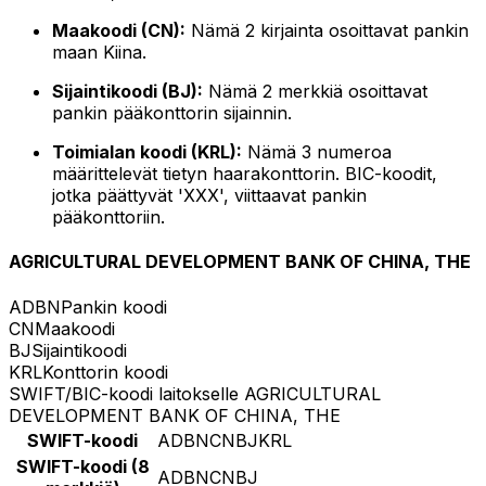
Maakoodi (CN):
Nämä 2 kirjainta osoittavat pankin
maan Kiina.
Sijaintikoodi (BJ):
Nämä 2 merkkiä osoittavat
pankin pääkonttorin sijainnin.
Toimialan koodi (KRL):
Nämä 3 numeroa
määrittelevät tietyn haarakonttorin. BIC-koodit,
jotka päättyvät 'XXX', viittaavat pankin
pääkonttoriin.
AGRICULTURAL DEVELOPMENT BANK OF CHINA, THE
ADBN
Pankin koodi
CN
Maakoodi
BJ
Sijaintikoodi
KRL
Konttorin koodi
SWIFT/BIC-koodi laitokselle AGRICULTURAL
DEVELOPMENT BANK OF CHINA, THE
SWIFT-koodi
ADBNCNBJKRL
SWIFT-koodi (8
ADBNCNBJ