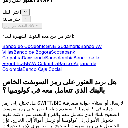
العثور على رمز SWIFT
اختر البنك
اختر مدينة
البحث عن رمز SWIFT
اختر من بين هذه البنوك الشهيرة للبدء:
Banco de Occidente
GNB Sudameris
Banco AV
Villas
Banco de Bogota
Scotiabank
Colpatria
Davivienda
Bancolombia
Banco de la
Republica
BBVA Colombia
Banco Agrario de
Colombia
Banco Caja Social
هل تريد العثور على رمز السويفت الخاص
بالبنك الذي تتعامل معه في كولومبيا ؟
هل تحتاج إلى رمز SWIFT/BIC لإرسال أو استلام حوالة مصرفية
دولية في كولومبيا ؟ استخدم دليلنا للعثور على رمز سويفت
الصحيح للبنك الذي تتعامل معه والفرع المحدد. سواء كنت تقوم
بتحويل الأموال إلى كولومبيا أو ترسل أموالاً إلى الخارج، فإن
الحصول على رمز سويفت الصحيح أمر ضروري لإجراء تحويلات