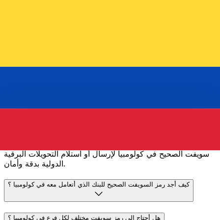
تحويلات أسرع
تكتمل
غالبية عمليات النقل في اليوم نفسه. نحن ندرك أن التوقيت
مهم عندما يتعلق الأمر بأموالك.
إرسال أسرع
الأسئلة الشائعة
ما هو رمز سويفت ولماذا أحتاجه في كولومبيا ؟
رمز سويفت - والمعروف أيضًا باسم رمز معرّف البنك (BIC) - هو
معيار دولي لتعريف البنوك والمؤسسات المالية. ستحتاج إلى رمز
سويفت الصحيح في كولومبيا لإرسال أو استلام التحويلات البرقية
الدولية بدقة وأمان.
كيف أجد رمز السويفت الصحيح للبنك الذي أتعامل معه في كولومبيا ؟
هل أحتاج إلى رمز سويفت مختلف لكل فرع في كولومبيا ؟