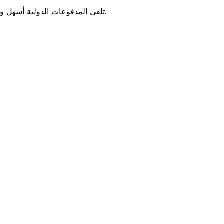
أنشئ الفواتير دون عناء باستخدام أداة إنشاء الفواتير المجانية عبر الإنترنت. تواصل مع العملاء في جميع أنحاء العالم - يجعل Xe تلقي المدفوعات الدولية أسهل وأقل تكلفة.