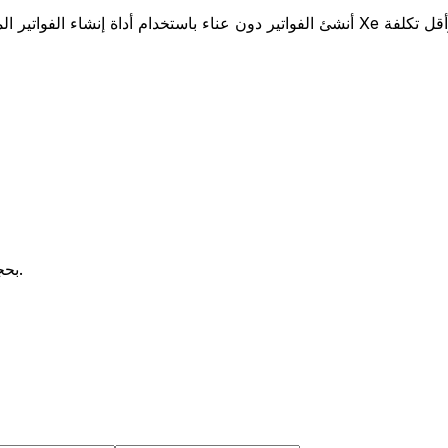
صورة JPG أو PNG بحجم 120 × 120 بكسل، بحد أقصى 20 ميجابايت.