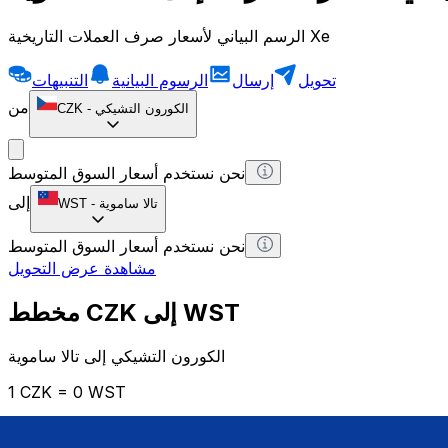
الرسم البياني لأسعار صرف العملات التاريخية Xe
تحويل
إرسال
الرسوم البيانية
التنبيهات
من
الكورون التشيكي
-
CZK
نحن نستخدم أسعار السوق المتوسط
إلى
تالا ساموية
-
WST
نحن نستخدم أسعار السوق المتوسط
مشاهدة عرض التحويل
مخطط CZK إلى WST
الكورون التشيكي إلى تالا ساموية
1 CZK = 0 WST
12H
1D
1W
1M
1Y
2Y
5Y
10Y