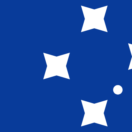
8 أغسطس 2026، 16:02 UTC - 8 أغسطس 2026، 16:02 UTC
إغلاق
:
0
منخفض
:
0
مرتفع
:
0
CZK/WST
ات الدولار الأمريكي (USD) الشائعة
معلومات العملات
الكورون التشيكي
-
CZK
info
الكورون التشيكي
More
تالا ساموية
-
WST