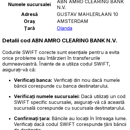
ABN AMRO CLEARING BANK
Numele sucursalei
N.V.
Adresă
GUSTAV MAHLERLAAN 10
Oraș
AMSTERDAM
Țară
Olanda
Detalii cod ABN AMRO CLEARING BANK N.V.
Codurile SWIFT corecte sunt esențiale pentru a evita
orice probleme sau întârzieri în transferurile
dumneavoastră. Înainte de a utiliza codul SWIFT,
asigurați-vă că:
Verificați banca:
Verificați din nou dacă numele
băncii corespunde cu banca destinatarului.
Verificați numele sucursalei:
Dacă utilizați un cod
SWIFT specific sucursalei, asigurați-vă că această
sucursală corespunde cu sucursala destinatarului.
Confirmați țara:
Băncile au locații în întreaga lume.
Verificați dacă codul SWIFT corespunde țării băncii