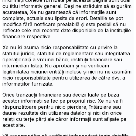
informații conexe furnizate pe această pagină sunt doar
cu titlu informativ general. Deși ne străduim să asigurăm
acuratețea, Xe nu garantează că informațiile sunt
complete, actuale sau lipsite de erori. Detaliile se pot
modifica fără notificare prealabilă și este posibil să nu
reflecte cele mai recente date disponibile de la instituțiile
financiare respective.
Xe nu își asumă nicio responsabilitate cu privire la
statutul juridic, statutul de reglementare sau integritatea
operațională a vreunei bănci, instituții financiare sau
intermediari listați. Nu aprobăm și nu verificăm
legitimitatea niciunei entități incluse și nici nu ne asumăm
nicio responsabilitate pentru utilizarea de către dvs. a
informațiilor furnizate.
Orice tranzacții financiare sau decizii luate pe baza
acestor informații se fac pe propriul risc. Xe nu va fi
răspunzătoare pentru nicio pierdere, întârziere sau
daune rezultate din utilizarea datelor și nici din orice
relații cu terțe părți ale căror informații sunt afișate pe
acest site.