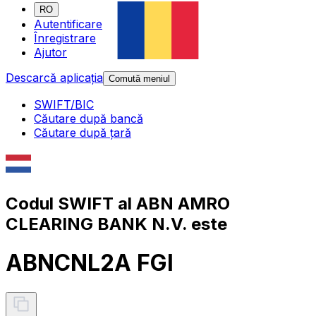
RO
Autentificare
Înregistrare
Ajutor
Descarcă aplicația
Comută meniul
SWIFT/BIC
Căutare după bancă
Căutare după țară
Codul SWIFT al ABN AMRO
CLEARING BANK N.V. este
ABNCNL2A FGI