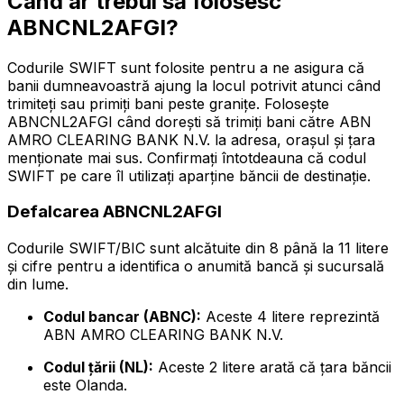
Când ar trebui să folosesc
ABNCNL2AFGI?
Codurile SWIFT sunt folosite pentru a ne asigura că
banii dumneavoastră ajung la locul potrivit atunci când
trimiteți sau primiți bani peste granițe. Folosește
ABNCNL2AFGI când dorești să trimiți bani către ABN
AMRO CLEARING BANK N.V. la adresa, orașul și țara
menționate mai sus. Confirmați întotdeauna că codul
SWIFT pe care îl utilizați aparține băncii de destinație.
Defalcarea ABNCNL2AFGI
Codurile SWIFT/BIC sunt alcătuite din 8 până la 11 litere
și cifre pentru a identifica o anumită bancă și sucursală
din lume.
Codul bancar (ABNC):
Aceste 4 litere reprezintă
ABN AMRO CLEARING BANK N.V.
Codul țării (NL):
Aceste 2 litere arată că țara băncii
este Olanda.