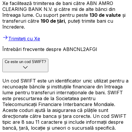
Xe facilitează trimiterea de bani către ABN AMRO
CLEARING BANK N.V. și către mii de alte bănci din
întreaga lume. Cu suport pentru peste
130 de valute
și
transferuri către
190 de țări
, puteți trimite bani cu
încredere.
Trimiteți cu Xe
Întrebări frecvente despre ABNCNL2AFGI
Ce este un cod SWIFT?
Un cod SWIFT este un identificator unic utilizat pentru a
recunoaște băncile și instituțiile financiare din întreaga
lume pentru transferuri internaționale de bani. SWIFT
este prescurtarea de la Societatea pentru
Telecomunicații Financiare Interbancare Mondiale.
Aceste coduri ajută la asigurarea că plățile sunt
direcționate către banca și țara corecte. Un cod SWIFT
tipic are 8 sau 11 caractere și include informații despre
bancă, țară, locație și uneori o sucursală specifică.