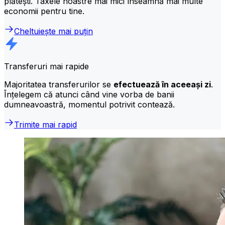
plătești. Taxele noastre mai mici înseamnă mai multe
economii pentru tine.
Cheltuiește mai puțin
Transferuri mai rapide
Majoritatea transferurilor se
efectuează în aceeași zi
.
Înțelegem că atunci când vine vorba de banii
dumneavoastră, momentul potrivit contează.
Trimite mai rapid