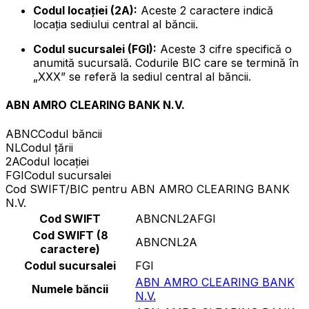
Codul locației (2A):
Aceste 2 caractere indică
locația sediului central al băncii.
Codul sucursalei (FGI):
Aceste 3 cifre specifică o
anumită sucursală. Codurile BIC care se termină în
„XXX” se referă la sediul central al băncii.
ABN AMRO CLEARING BANK N.V.
ABNC
Codul băncii
NL
Codul țării
2A
Codul locației
FGI
Codul sucursalei
Cod SWIFT/BIC pentru ABN AMRO CLEARING BANK
N.V.
Cod SWIFT
ABNCNL2AFGI
Cod SWIFT (8
ABNCNL2A
caractere)
Codul sucursalei
FGI
ABN AMRO CLEARING BANK
Numele băncii
N.V.