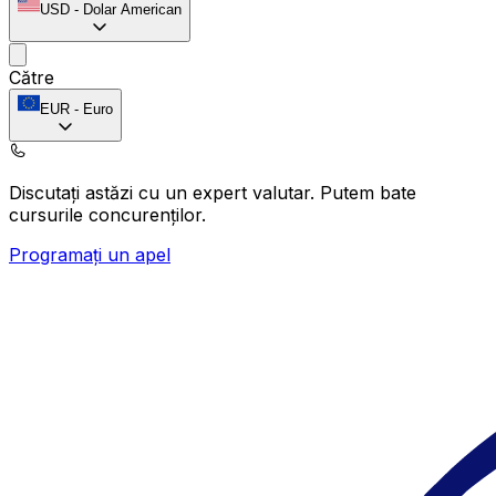
USD
-
Dolar American
Către
EUR
-
Euro
Discutați astăzi cu un expert valutar.
Putem bate
cursurile concurenților.
Programați un apel