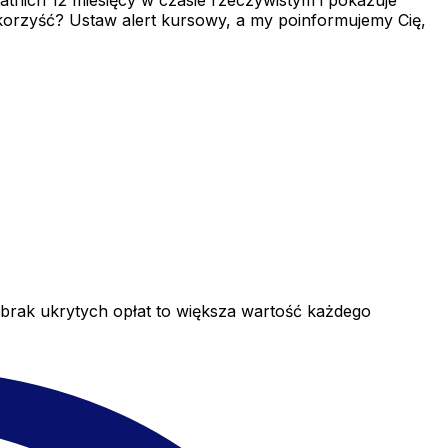
nich 12 miesięcy w czasie rzeczywistym i pokazuje
 korzyść? Ustaw alert kursowy, a my poinformujemy Cię,
 brak ukrytych opłat to większa wartość każdego