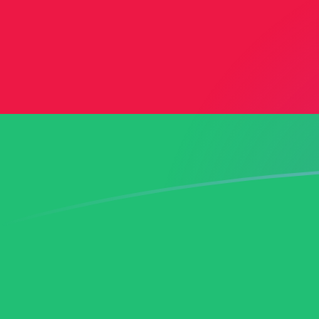
Dzisiejsze kursy wymiany ADA na AZ
Wymień Cardano na manat azerbejdżański
Rate information of ADA/AZN currency
pair
Cardano
ADA
manat azerbejdżański
AZN
1
ADA
0,342197
AZN
5
ADA
1,71099
AZN
10
ADA
3,42197
AZN
25
ADA
8,55494
AZN
50
ADA
17,1099
AZN
100
ADA
34,2197
AZN
500
ADA
171,099
AZN
1000
ADA
342,197
AZN
5000
ADA
1710,99
AZN
10 000
ADA
3421,97
AZN