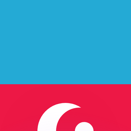
zebić kursy konkurencji.
rynkowego. Ma on wyłącznie charakter informacyjny. Wysy
?