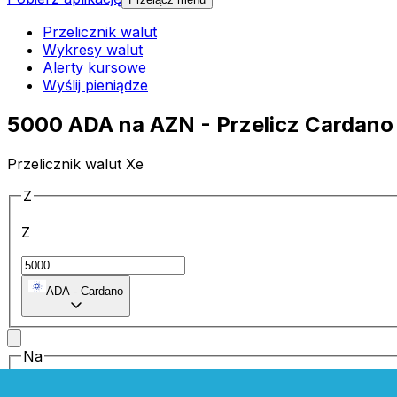
Przelicznik walut
Wykresy walut
Alerty kursowe
Wyślij pieniądze
5000 ADA na AZN - Przelicz Cardano
Przelicznik walut Xe
Z
Z
ADA
-
Cardano
Na
Na