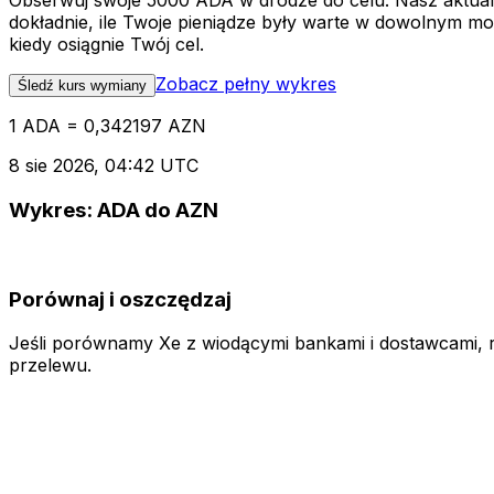
Obserwuj swoje 5000 ADA w drodze do celu. Nasz aktualn
dokładnie, ile Twoje pieniądze były warte w dowolnym mo
kiedy osiągnie Twój cel.
Zobacz pełny wykres
Śledź kurs wymiany
1 ADA = 0,342197 AZN
8 sie 2026, 04:42 UTC
Wykres: ADA do AZN
Porównaj i oszczędzaj
Jeśli porównamy Xe z wiodącymi bankami i dostawcami, ró
przelewu.