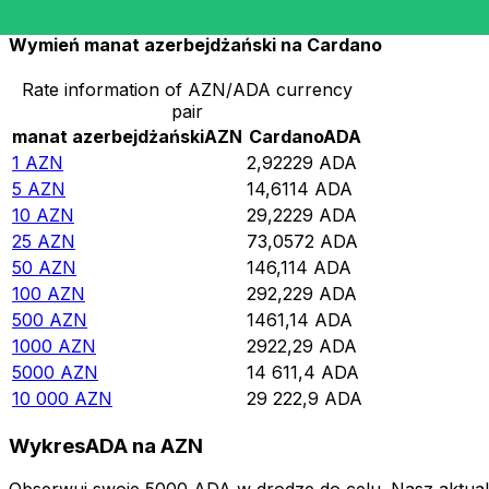
Wymień manat azerbejdżański na Cardano
Rate information of AZN/ADA currency
pair
manat azerbejdżański
AZN
Cardano
ADA
1
AZN
2,92229
ADA
5
AZN
14,6114
ADA
10
AZN
29,2229
ADA
25
AZN
73,0572
ADA
50
AZN
146,114
ADA
100
AZN
292,229
ADA
500
AZN
1461,14
ADA
1000
AZN
2922,29
ADA
5000
AZN
14 611,4
ADA
10 000
AZN
29 222,9
ADA
WykresADA na AZN