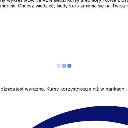
y wykres ADA na AZN śledzi kursy średniorynkowe z ostat
mencie. Chcesz wiedzieć, kiedy kurs zmienia się na Twoją
żnica jest wyraźna. Kursy korzystniejsze niż w bankach i