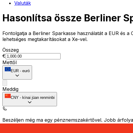
Valuták
Hasonlítsa össze Berliner 
Fontolgatja a Berliner Sparkasse használatát a EUR és a 
lehetséges megtakarításokat a Xe-vel.
Összeg
€
Mettől
EUR
-
euró
Meddig
CNY
-
kínai jüan renminbi
Beszéljen még ma egy pénznemszakértővel.
Jobb árfolya
Hívás ütemezése