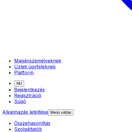
Magánszemélyeknek
Üzleti ügyfeleknek
Platform
HU
Bejelentkezés
Regisztráció
Súgó
Alkalmazás letöltése
Menü váltás
Összehasonlítás
Szolgáltatók