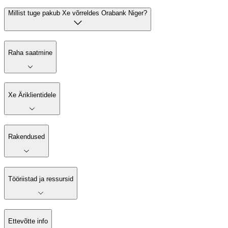
Millist tuge pakub Xe võrreldes Orabank Niger?
Raha saatmine
Xe Äriklientidele
Rakendused
Tööriistad ja ressursid
Ettevõtte info