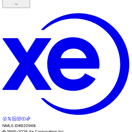
NMLS ID#920968.
© 1995-
2026
Xe Corporation Inc.