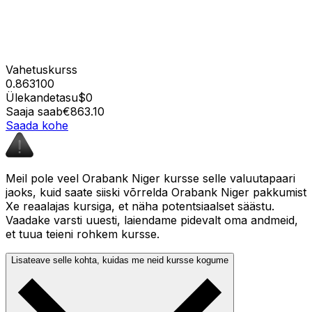
Vahetuskurss
0.863100
Ülekandetasu
$0
Saaja saab
€863.10
Saada kohe
Meil pole veel Orabank Niger kursse selle valuutapaari
jaoks, kuid saate siiski võrrelda Orabank Niger pakkumist
Xe reaalajas kursiga, et näha potentsiaalset säästu.
Vaadake varsti uuesti, laiendame pidevalt oma andmeid,
et tuua teieni rohkem kursse.
Lisateave selle kohta, kuidas me neid kursse kogume