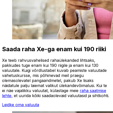
Saada raha Xe-ga enam kui 190 riiki
Xe teeb rahvusvahelised rahaülekanded lihtsaks,
pakkudes tuge enam kui 190 riigile ja enam kui 130
valuutale. Kuigi võrdlustabel kuvab peamiste valuutade
vahetuskursse, mis põhinevad meil praegu
olemasolevatel pangaandmetel, pakub Xe lisaks
näidatule palju laiemat valikut ülekandevõimalusi. Kui te
ei näe vajalikku valuutat, külastage meie
raha saatmise
lehte,
et uurida kõiki saadaolevaid valuutasid ja sihtkohti.
Leidke oma valuuta