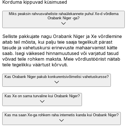
Korduma kippuvad küsimused
Miks peaksin rahvusvaheliste rahaülekannete puhul Xe-d võrdlema
Orabank Niger -ga?
Selliste pakkujate nagu Orabank Niger ja Xe võrdlemine
aitab teil mõista, kui palju teie saaja tegelikult pärast
tasude ja vahetuskursi erinevuste mahaarvamist kätte
saab. Isegi väikesed hinnamuutused või varjatud tasud
võivad teile rohkem maksta. Meie võrdlustööriist näitab
teile tegelikku väärtust kõrvuti.
Kas Orabank Niger pakub konkurentsivõimelisi vahetuskursse?
Kas Xe on sama turvaline kui Orabank Niger?
Kas ma saan Xe-ga rohkem raha internetis kanda kui Orabank Niger?