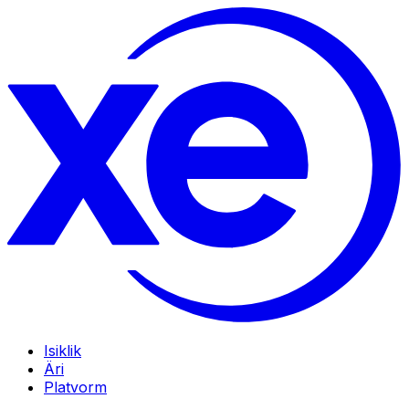
Isiklik
Äri
Platvorm