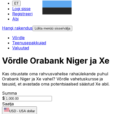
ET
Logi sisse
Registreeri
Abi
Hangi rakendus
Lülita menüü sisse/välja
Võrdle
Teenusepakkujad
Valuutad
Võrdle Orabank Niger ja Xe
Kas otsustate oma rahvusvahelise rahaülekande puhul
Orabank Niger ja Xe vahel? Võrdle vahetuskursse ja
tasusid, et avastada oma potentsiaalsed säästud Xe abil.
Summa
$
Saatja
USD
-
USA dollar