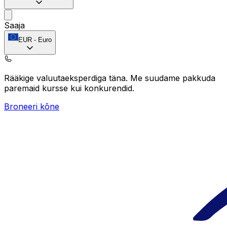
Saaja
EUR
-
Euro
Rääkige valuutaeksperdiga täna.
Me suudame pakkuda
paremaid kursse kui konkurendid.
Broneeri kõne