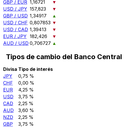
GBP / EUR
1,16721
▼
USD / JPY
157,823
▼
GBP / USD
1,34917
▲
USD / CHF
0,807853
▼
USD / CAD
1,39413
▼
EUR / JPY
182,426
▼
AUD / USD
0,706727
▲
Tipos de cambio del Banco Central
Divisa
Tipo de interés
JPY
0,75 %
CHF
0,00 %
EUR
4,25 %
USD
3,75 %
CAD
2,25 %
AUD
3,60 %
NZD
2,25 %
GBP
3,75 %