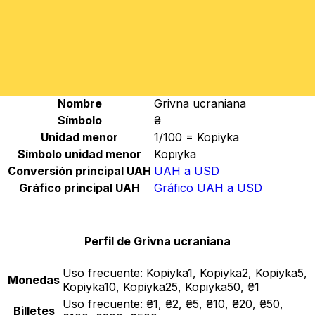
UAH
-
Grivna ucraniana
Continuar
Estadísticas de Grivna ucraniana
Nombre
Grivna ucraniana
Símbolo
₴
Unidad menor
1/100 = Kopiyka
Símbolo unidad menor
Kopiyka
Conversión principal UAH
UAH a USD
Gráfico principal UAH
Gráfico UAH a USD
Perfil de Grivna ucraniana
Uso frecuente:
Kopiyka1, Kopiyka2, Kopiyka5,
Monedas
Kopiyka10, Kopiyka25, Kopiyka50, ₴1
Uso frecuente:
₴1, ₴2, ₴5, ₴10, ₴20, ₴50,
Billetes