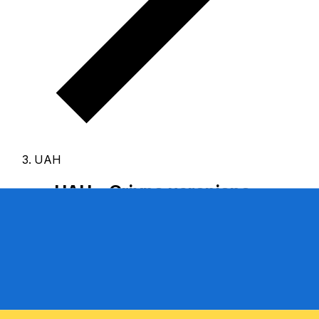
UAH
UAH - Grivna ucraniana
El Grivna ucraniana es la divisa de Ucrania.
Nuestras
clasificaciones muestran que el tipo más popular de
Grivna ucraniana es UAH a USD.
El código de divisa
para Hryvnias es UAH
, y el símbolo es ₴.
Abajo
encontrarás tipos de Grivna ucraniana y un conversor.
Selecciona una divisa