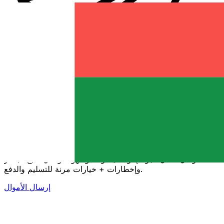
إكس إي (Xe) لتحويلات الأموال الدولية
أرسل المال عبر الإنترنت بسرعة وسهولة وأمان. تتبع مباشر
وإخطارات + خيارات مرنة للتسليم والدفع.
إرسال الأموال