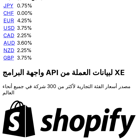
JPY
0.75‎%‎
CHF
0.00‎%‎
EUR
4.25‎%‎
USD
3.75‎%‎
CAD
2.25‎%‎
AUD
3.60‎%‎
NZD
2.25‎%‎
GBP
3.75‎%‎
واجهة البرامج API لبيانات العملة من XE
مصدر أسعار الفئة التجارية لأكثر من 300 شركة في جميع أنحاء
العالم