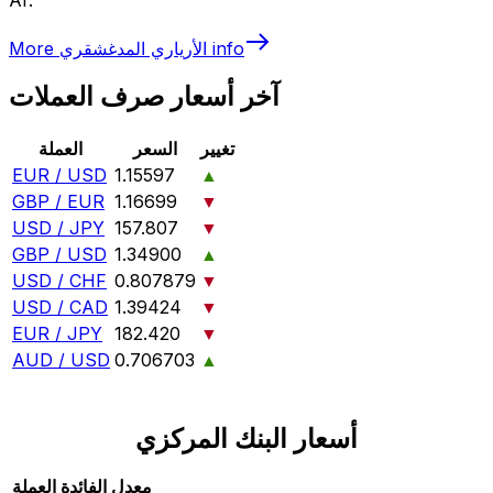
info
الأرياري المدغشقري
More
آخر أسعار صرف العملات
تغيير
السعر
العملة
EUR / USD
1.15597
▲
GBP / EUR
1.16699
▼
USD / JPY
157.807
▼
GBP / USD
1.34900
▲
USD / CHF
0.807879
▼
USD / CAD
1.39424
▼
EUR / JPY
182.420
▼
AUD / USD
0.706703
▲
أسعار البنك المركزي
معدل الفائدة
العملة