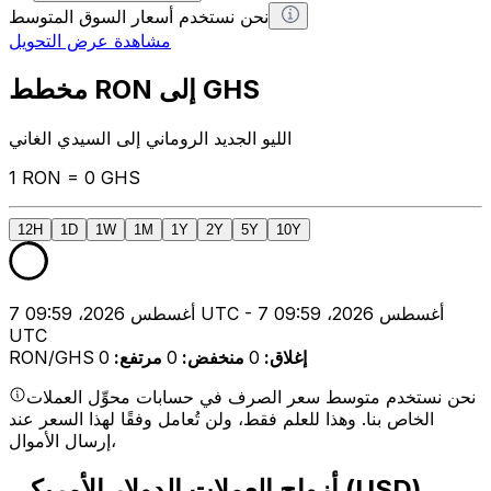
نحن نستخدم أسعار السوق المتوسط
مشاهدة عرض التحويل
مخطط RON إلى GHS
الليو الجديد الروماني إلى السيدي الغاني
1 RON = 0 GHS
12H
1D
1W
1M
1Y
2Y
5Y
10Y
7 أغسطس 2026، 09:59 UTC - 7 أغسطس 2026، 09:59
UTC
إغلاق
:
0
منخفض
:
0
مرتفع
:
0
RON/GHS
نحن نستخدم متوسط سعر الصرف في حسابات محوِّل العملات
الخاص بنا. وهذا للعلم فقط، ولن تُعامل وفقًا لهذا السعر عند
إرسال الأموال،
أزواج العملات الدولار الأمريكي (USD)