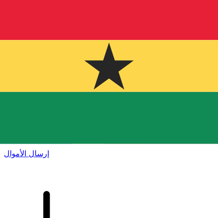
إكس إي (Xe) لتحويلات الأموال الدولية
أرسل المال عبر الإنترنت بسرعة وسهولة وأمان. تتبع مباشر
وإخطارات + خيارات مرنة للتسليم والدفع.
إرسال الأموال