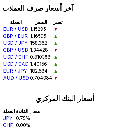
آخر أسعار صرف العملات
تغيير
السعر
العملة
EUR / USD
1.15295
▼
GBP / EUR
1.16595
▲
USD / JPY
158.362
▲
GBP / USD
1.34428
▼
USD / CHF
0.810388
▲
USD / CAD
1.40156
▲
EUR / JPY
182.584
▲
AUD / USD
0.704084
▼
أسعار البنك المركزي
معدل الفائدة
العملة
JPY
0.75‎%‎
CHF
0.00‎%‎