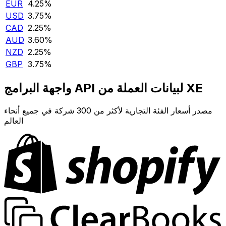
EUR
4.25‎%‎
USD
3.75‎%‎
CAD
2.25‎%‎
AUD
3.60‎%‎
NZD
2.25‎%‎
GBP
3.75‎%‎
واجهة البرامج API لبيانات العملة من XE
مصدر أسعار الفئة التجارية لأكثر من 300 شركة في جميع أنحاء
العالم