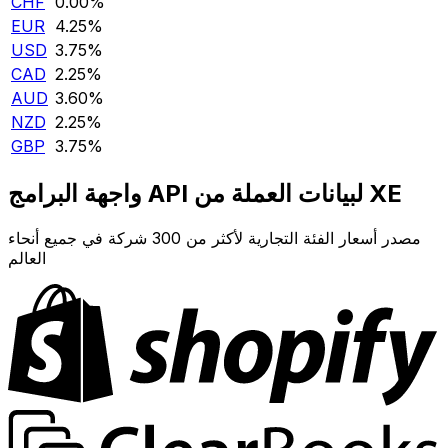
CHF
0.00‎%‎
EUR
4.25‎%‎
USD
3.75‎%‎
CAD
2.25‎%‎
AUD
3.60‎%‎
NZD
2.25‎%‎
GBP
3.75‎%‎
واجهة البرامج API لبيانات العملة من XE
مصدر أسعار الفئة التجارية لأكثر من 300 شركة في جميع أنحاء
العالم