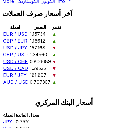
info
الكولون الكوستاريكي
More
آخر أسعار صرف العملات
تغيير
السعر
العملة
EUR / USD
1.15734
▲
GBP / EUR
1.16612
▲
USD / JPY
157.168
▼
GBP / USD
1.34960
▲
USD / CHF
0.806689
▼
USD / CAD
1.39535
▼
EUR / JPY
181.897
▼
AUD / USD
0.707307
▲
أسعار البنك المركزي
معدل الفائدة
العملة
JPY
0.75‎%‎