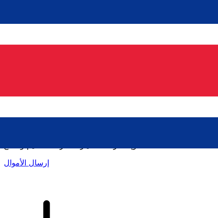
إكس إي (Xe) لتحويلات الأموال الدولية
أرسل المال عبر الإنترنت بسرعة وسهولة وأمان. تتبع مباشر
وإخطارات + خيارات مرنة للتسليم والدفع.
إرسال الأموال