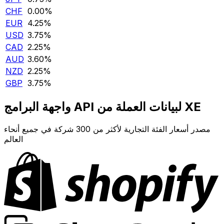
CHF
0.00‎%‎
EUR
4.25‎%‎
USD
3.75‎%‎
CAD
2.25‎%‎
AUD
3.60‎%‎
NZD
2.25‎%‎
GBP
3.75‎%‎
واجهة البرامج API لبيانات العملة من XE
مصدر أسعار الفئة التجارية لأكثر من 300 شركة في جميع أنحاء
العالم