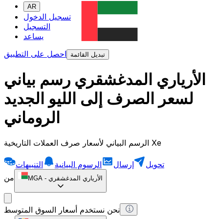
AR
تسجيل الدخول
التسجيل
يساعد
احصل على التطبيق
تبديل القائمة
الأرياري المدغشقري رسم بياني
لسعر الصرف إلى الليو الجديد
الروماني
الرسم البياني لأسعار صرف العملات التاريخية Xe
تحويل
إرسال
الرسوم البيانية
التنبيهات
من
الأرياري المدغشقري
-
MGA
نحن نستخدم أسعار السوق المتوسط