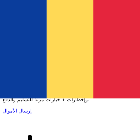
إكس إي (Xe) لتحويلات الأموال الدولية
أرسل المال عبر الإنترنت بسرعة وسهولة وأمان. تتبع مباشر
وإخطارات + خيارات مرنة للتسليم والدفع.
إرسال الأموال