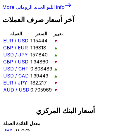
info
الليو الجديد الروماني
More
آخر أسعار صرف العملات
تغيير
السعر
العملة
EUR / USD
1.15444
▼
GBP / EUR
1.16818
▲
USD / JPY
157.840
▲
GBP / USD
1.34860
▼
USD / CHF
0.808489
▲
USD / CAD
1.39443
▲
EUR / JPY
182.217
▼
AUD / USD
0.705969
▼
أسعار البنك المركزي
معدل الفائدة
العملة
JPY
0.75‎%‎