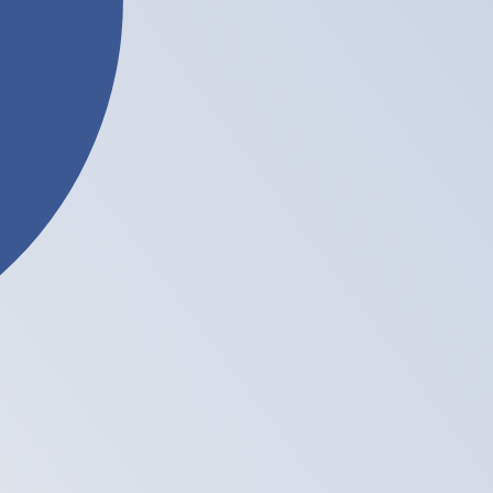
تُظهر تقييمات العملات لدينا أنّ سعر الصرف الأكثر رواجًا لعملة Litecoin هو سعر الصرف للزوج LTC إلى USD. رمز العملة لـ لايتكوين هو LTC. رمز العملة هو Ł.
أسعار البنك المركزي