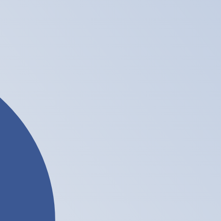
نحن نستخدم متوسط سعر الصرف في حسابات محوِّل العملات الخاص بنا. وهذا للعلم فقط، ولن تُعامل وفقًا لهذا السعر عند إرسال الأموال،
تُظهر تقييمات العملات لدينا أنّ سعر الصرف الأكثر رواجًا لعملة الشلن الكيني هو سعر الصرف للزوج KES إلى USD. رمز العملة لـ عملات الشلن الكيني هو KES. رمز العملة هو KSh.