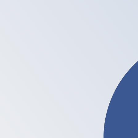
7 أغسطس 2026، 22:11 UTC - 7 أغسطس 2026، 22:11 UTC
إغلاق
:
0
منخفض
:
0
مرتفع
:
0
KES/LTC
ات الدولار الأمريكي (USD) الشائعة
معلومات العملات
الشلن الكيني
-
KES
info
الشلن الكيني
More
LTC
-
Litecoin