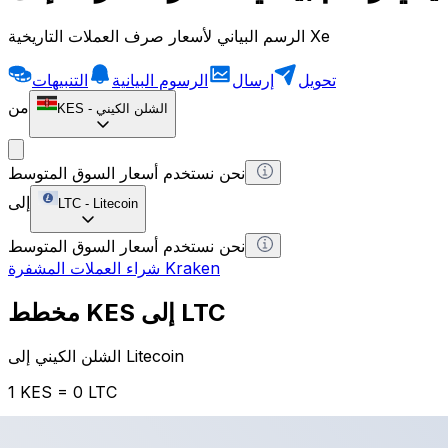
الرسم البياني لأسعار صرف العملات التاريخية Xe
تحويل
إرسال
الرسوم البيانية
التنبيهات
من
الشلن الكيني
-
KES
نحن نستخدم أسعار السوق المتوسط
إلى
LTC
-
Litecoin
نحن نستخدم أسعار السوق المتوسط
شراء العملات المشفرة Kraken
مخطط KES إلى LTC
الشلن الكيني إلى Litecoin
1 KES = 0 LTC
12H
1D
1W
1M
1Y
2Y
5Y
10Y