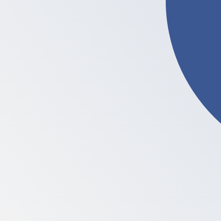
More
Litecoin
info
آخر أسعار صرف العملات
تغيير
السعر
العملة
EUR / USD
1.15592
▲
GBP / EUR
1.16705
▲
USD / JPY
157.807
▲
GBP / USD
1.34901
▲
USD / CHF
0.807900
▲
USD / CAD
1.39425
▼
EUR / JPY
182.412
▲
AUD / USD
0.706685
▲
واجهة البرامج API لبيانات العملة من XE
أسعار الفئة التجارية لأكثر من 300 شركة في جميع أنحاء العالم