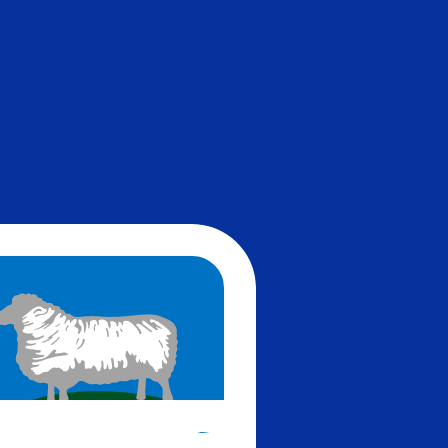
نحن نستخدم متوسط سعر الصرف في حسابات محوِّل العملات الخاص بنا. وهذا للعلم فقط، ولن تُعامل وفقًا لهذا السعر عند إرسال الأموال،
تُظهر تقييمات العملات لدينا أنّ سعر الصرف الأكثر رواجًا لعملة الدولار الجاميكي هو سعر الصرف للزوج JMD إلى USD. رمز العملة لـ عملات الدولار الجاميكي هو JMD. رمز العملة هو J$.