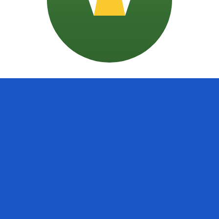
معدل الفائدة
العملة
JPY
0.75‎%‎
CHF
0.00‎%‎
EUR
4.25‎%‎
USD
3.75‎%‎
CAD
2.25‎%‎
AUD
3.60‎%‎
NZD
2.25‎%‎
GBP
3.75‎%‎
مصدر 