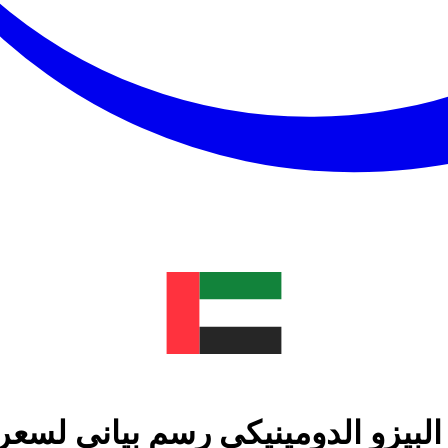
البيزو الدومينيكي رسم بياني لسع