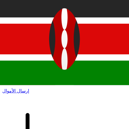
إكس إي (Xe) لتحويلات الأموال الدولية
أرسل المال عبر الإنترنت بسرعة وسهولة وأمان. تتبع مباشر
وإخطارات + خيارات مرنة للتسليم والدفع.
إرسال الأموال