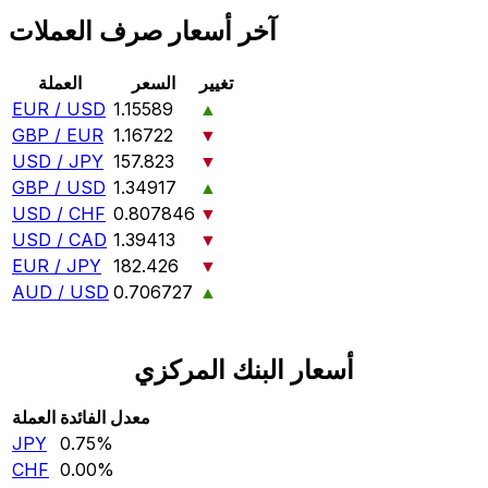
آخر أسعار صرف العملات
تغيير
السعر
العملة
EUR / USD
1.15589
▲
GBP / EUR
1.16722
▼
USD / JPY
157.823
▼
GBP / USD
1.34917
▲
USD / CHF
0.807846
▼
USD / CAD
1.39413
▼
EUR / JPY
182.426
▼
AUD / USD
0.706727
▲
أسعار البنك المركزي
معدل الفائدة
العملة
JPY
0.75‎%‎
CHF
0.00‎%‎