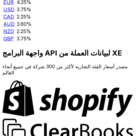
EUR
4.25‎%‎
USD
3.75‎%‎
CAD
2.25‎%‎
AUD
3.60‎%‎
NZD
2.25‎%‎
GBP
3.75‎%‎
واجهة البرامج API لبيانات العملة من XE
مصدر أسعار الفئة التجارية لأكثر من 300 شركة في جميع أنحاء
العالم