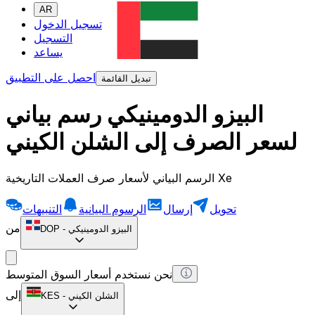
AR
تسجيل الدخول
التسجيل
يساعد
احصل على التطبيق
تبديل القائمة
البيزو الدومينيكي رسم بياني
لسعر الصرف إلى الشلن الكيني
الرسم البياني لأسعار صرف العملات التاريخية Xe
تحويل
إرسال
الرسوم البيانية
التنبيهات
من
البيزو الدومينيكي
-
DOP
نحن نستخدم أسعار السوق المتوسط
إلى
الشلن الكيني
-
KES