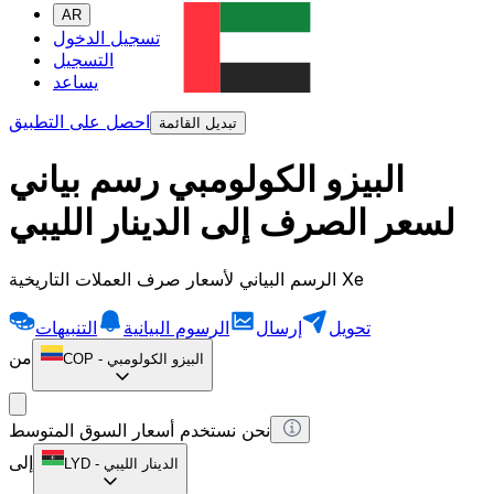
AR
تسجيل الدخول
التسجيل
يساعد
احصل على التطبيق
تبديل القائمة
البيزو الكولومبي رسم بياني
لسعر الصرف إلى الدينار الليبي
الرسم البياني لأسعار صرف العملات التاريخية Xe
تحويل
إرسال
الرسوم البيانية
التنبيهات
من
البيزو الكولومبي
-
COP
نحن نستخدم أسعار السوق المتوسط
إلى
الدينار الليبي
-
LYD