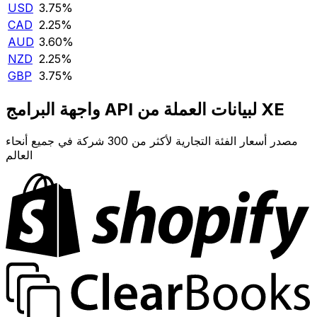
USD
3.75‎%‎
CAD
2.25‎%‎
AUD
3.60‎%‎
NZD
2.25‎%‎
GBP
3.75‎%‎
واجهة البرامج API لبيانات العملة من XE
مصدر أسعار الفئة التجارية لأكثر من 300 شركة في جميع أنحاء
العالم