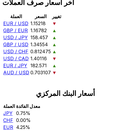
آخر أسعار صرف العملات
تغيير
السعر
العملة
EUR / USD
1.15218
▼
GBP / EUR
1.16782
▲
USD / JPY
158.457
▲
GBP / USD
1.34554
▲
USD / CHF
0.812475
▲
USD / CAD
1.40116
▼
EUR / JPY
182.571
▲
AUD / USD
0.703107
▼
أسعار البنك المركزي
معدل الفائدة
العملة
JPY
0.75‎%‎
CHF
0.00‎%‎
EUR
4.25‎%‎