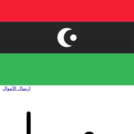
إكس إي (Xe) لتحويلات الأموال الدولية
أرسل المال عبر الإنترنت بسرعة وسهولة وأمان. تتبع مباشر
وإخطارات + خيارات مرنة للتسليم والدفع.
إرسال الأموال