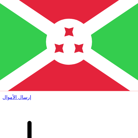
إكس إي (Xe) لتحويلات الأموال الدولية
أرسل المال عبر الإنترنت بسرعة وسهولة وأمان. تتبع مباشر
وإخطارات + خيارات مرنة للتسليم والدفع.
إرسال الأموال