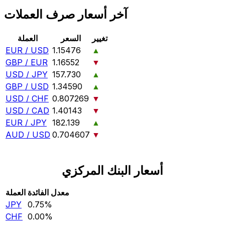
آخر أسعار صرف العملات
تغيير
السعر
العملة
EUR / USD
1.15476
▲
GBP / EUR
1.16552
▼
USD / JPY
157.730
▲
GBP / USD
1.34590
▲
USD / CHF
0.807269
▼
USD / CAD
1.40143
▼
EUR / JPY
182.139
▲
AUD / USD
0.704607
▼
أسعار البنك المركزي
معدل الفائدة
العملة
JPY
0.75‎%‎
CHF
0.00‎%‎