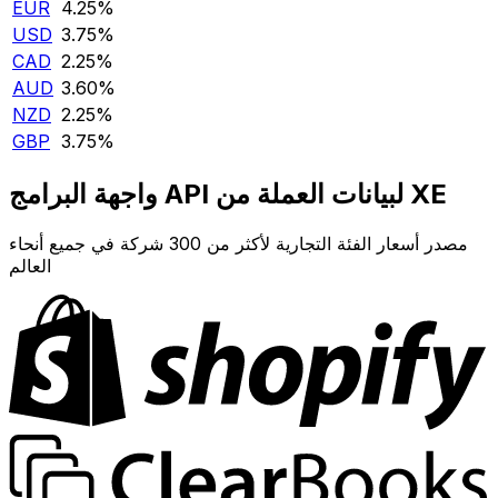
EUR
4.25‎%‎
USD
3.75‎%‎
CAD
2.25‎%‎
AUD
3.60‎%‎
NZD
2.25‎%‎
GBP
3.75‎%‎
واجهة البرامج API لبيانات العملة من XE
مصدر أسعار الفئة التجارية لأكثر من 300 شركة في جميع أنحاء
العالم