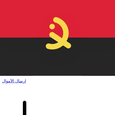
إكس إي (Xe) لتحويلات الأموال الدولية
أرسل المال عبر الإنترنت بسرعة وسهولة وأمان. تتبع مباشر
وإخطارات + خيارات مرنة للتسليم والدفع.
إرسال الأموال