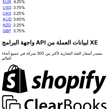
EUR
4.25‎%‎
USD
3.75‎%‎
CAD
2.25‎%‎
AUD
3.60‎%‎
NZD
2.25‎%‎
GBP
3.75‎%‎
واجهة البرامج API لبيانات العملة من XE
مصدر أسعار الفئة التجارية لأكثر من 300 شركة في جميع أنحاء
العالم