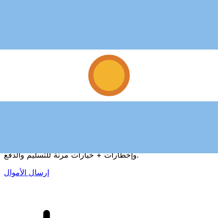
إكس إي (Xe) لتحويلات الأموال الدولية
أرسل المال عبر الإنترنت بسرعة وسهولة وأمان. تتبع مباشر
وإخطارات + خيارات مرنة للتسليم والدفع.
إرسال الأموال