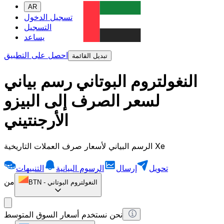
AR
تسجيل الدخول
التسجيل
يساعد
احصل على التطبيق
تبديل القائمة
النغولتروم البوتاني رسم بياني
لسعر الصرف إلى البيزو
الأرجنتيني
الرسم البياني لأسعار صرف العملات التاريخية Xe
تحويل
إرسال
الرسوم البيانية
التنبيهات
من
النغولتروم البوتاني
-
BTN
نحن نستخدم أسعار السوق المتوسط