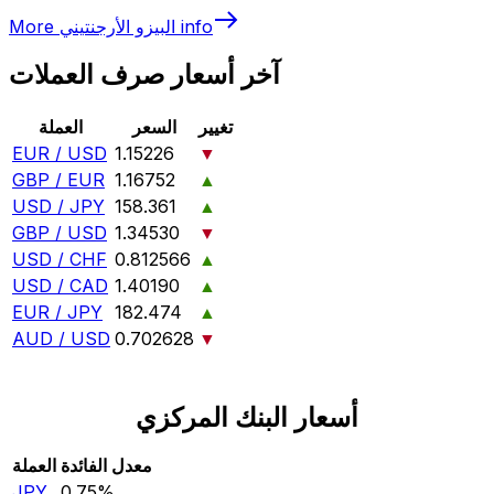
info
البيزو الأرجنتيني
More
آخر أسعار صرف العملات
تغيير
السعر
العملة
EUR / USD
1.15226
▼
GBP / EUR
1.16752
▲
USD / JPY
158.361
▲
GBP / USD
1.34530
▼
USD / CHF
0.812566
▲
USD / CAD
1.40190
▲
EUR / JPY
182.474
▲
AUD / USD
0.702628
▼
أسعار البنك المركزي
معدل الفائدة
العملة
JPY
0.75‎%‎