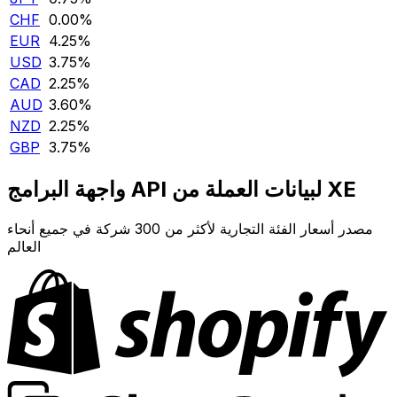
CHF
0.00‎%‎
EUR
4.25‎%‎
USD
3.75‎%‎
CAD
2.25‎%‎
AUD
3.60‎%‎
NZD
2.25‎%‎
GBP
3.75‎%‎
واجهة البرامج API لبيانات العملة من XE
مصدر أسعار الفئة التجارية لأكثر من 300 شركة في جميع أنحاء
العالم