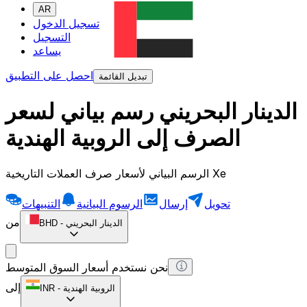
AR
تسجيل الدخول
التسجيل
يساعد
احصل على التطبيق
تبديل القائمة
الدينار البحريني رسم بياني لسعر
الصرف إلى الروبية الهندية
الرسم البياني لأسعار صرف العملات التاريخية Xe
تحويل
إرسال
الرسوم البيانية
التنبيهات
من
الدينار البحريني
-
BHD
نحن نستخدم أسعار السوق المتوسط
إلى
الروبية الهندية
-
INR