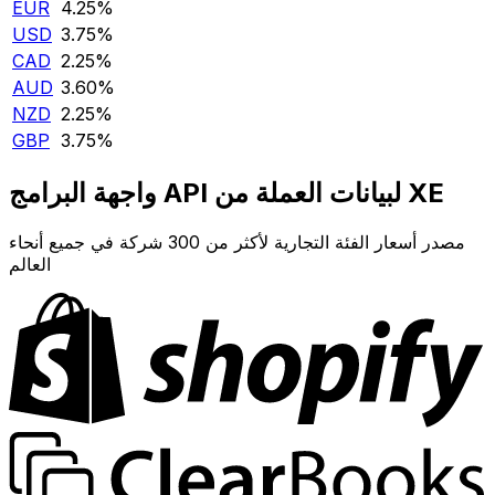
EUR
4.25‎%‎
USD
3.75‎%‎
CAD
2.25‎%‎
AUD
3.60‎%‎
NZD
2.25‎%‎
GBP
3.75‎%‎
واجهة البرامج API لبيانات العملة من XE
مصدر أسعار الفئة التجارية لأكثر من 300 شركة في جميع أنحاء
العالم