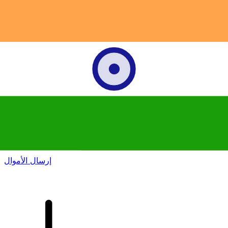
إكس إي (Xe) لتحويلات الأموال الدولية
أرسل المال عبر الإنترنت بسرعة وسهولة وأمان. تتبع مباشر
وإخطارات + خيارات مرنة للتسليم والدفع.
إرسال الأموال