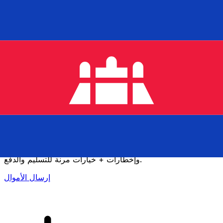
إكس إي (Xe) لتحويلات الأموال الدولية
أرسل المال عبر الإنترنت بسرعة وسهولة وأمان. تتبع مباشر
وإخطارات + خيارات مرنة للتسليم والدفع.
إرسال الأموال