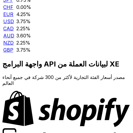
JPY
0.75‎%‎
CHF
0.00‎%‎
EUR
4.25‎%‎
USD
3.75‎%‎
CAD
2.25‎%‎
AUD
3.60‎%‎
NZD
2.25‎%‎
GBP
3.75‎%‎
واجهة البرامج API لبيانات العملة من XE
مصدر أسعار الفئة التجارية لأكثر من 300 شركة في جميع أنحاء
العالم