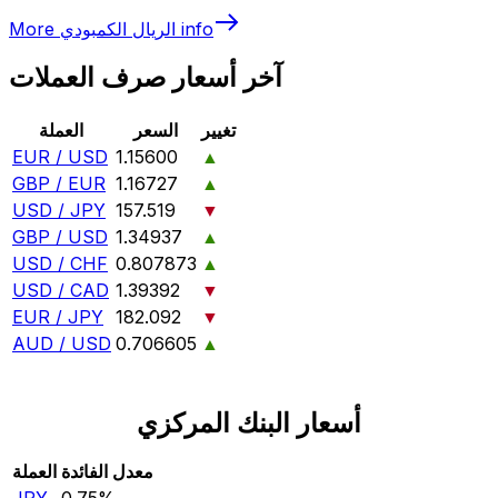
info
الريال الكمبودي
More
آخر أسعار صرف العملات
تغيير
السعر
العملة
EUR / USD
1.15600
▲
GBP / EUR
1.16727
▲
USD / JPY
157.519
▼
GBP / USD
1.34937
▲
USD / CHF
0.807873
▲
USD / CAD
1.39392
▼
EUR / JPY
182.092
▼
AUD / USD
0.706605
▲
أسعار البنك المركزي
معدل الفائدة
العملة