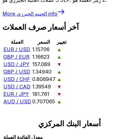
info
الجنيه الجيرزي
More
آخر أسعار صرف العملات
تغيير
السعر
العملة
EUR / USD
1.15706
▲
GBP / EUR
1.16623
▲
USD / JPY
157.089
▼
GBP / USD
1.34940
▲
USD / CHF
0.806947
▲
USD / CAD
1.39549
▼
EUR / JPY
181.761
▼
AUD / USD
0.707065
▲
أسعار البنك المركزي
معدل الفائدة
العملة