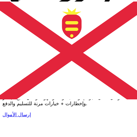
إكس إي (Xe) لتحويلات الأموال الدولية
أرسل المال عبر الإنترنت بسرعة وسهولة وأمان. تتبع مباشر
وإخطارات + خيارات مرنة للتسليم والدفع.
إرسال الأموال