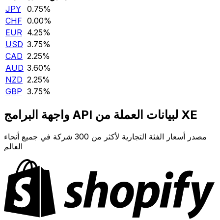
JPY
0.75‎%‎
CHF
0.00‎%‎
EUR
4.25‎%‎
USD
3.75‎%‎
CAD
2.25‎%‎
AUD
3.60‎%‎
NZD
2.25‎%‎
GBP
3.75‎%‎
واجهة البرامج API لبيانات العملة من XE
مصدر أسعار الفئة التجارية لأكثر من 300 شركة في جميع أنحاء
العالم