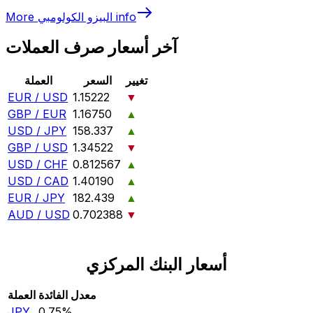
info
البيزو الكولومبي
More
آخر أسعار صرف العملات
تغيير
السعر
العملة
EUR / USD
1.15222
▼
GBP / EUR
1.16750
▲
USD / JPY
158.337
▲
GBP / USD
1.34522
▼
USD / CHF
0.812567
▲
USD / CAD
1.40190
▲
EUR / JPY
182.439
▲
AUD / USD
0.702388
▼
أسعار البنك المركزي
معدل الفائدة
العملة
JPY
0.75‎%‎