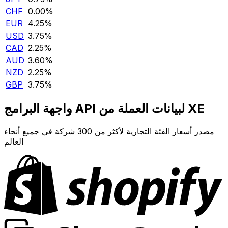
CHF
0.00‎%‎
EUR
4.25‎%‎
USD
3.75‎%‎
CAD
2.25‎%‎
AUD
3.60‎%‎
NZD
2.25‎%‎
GBP
3.75‎%‎
واجهة البرامج API لبيانات العملة من XE
مصدر أسعار الفئة التجارية لأكثر من 300 شركة في جميع أنحاء
العالم