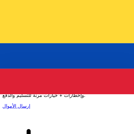
إكس إي (Xe) لتحويلات الأموال الدولية
أرسل المال عبر الإنترنت بسرعة وسهولة وأمان. تتبع مباشر
وإخطارات + خيارات مرنة للتسليم والدفع.
إرسال الأموال