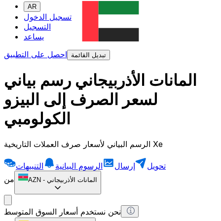
AR
تسجيل الدخول
التسجيل
يساعد
احصل على التطبيق
تبديل القائمة
المانات الأذربيجاني رسم بياني
لسعر الصرف إلى البيزو
الكولومبي
الرسم البياني لأسعار صرف العملات التاريخية Xe
تحويل
إرسال
الرسوم البيانية
التنبيهات
من
المانات الأذربيجاني
-
AZN
نحن نستخدم أسعار السوق المتوسط