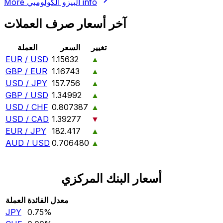
info
البيزو الكولومبي
More
آخر أسعار صرف العملات
تغيير
السعر
العملة
EUR / USD
1.15632
▲
GBP / EUR
1.16743
▲
USD / JPY
157.756
▲
GBP / USD
1.34992
▲
USD / CHF
0.807387
▲
USD / CAD
1.39277
▼
EUR / JPY
182.417
▲
AUD / USD
0.706480
▲
أسعار البنك المركزي
معدل الفائدة
العملة
JPY
0.75‎%‎