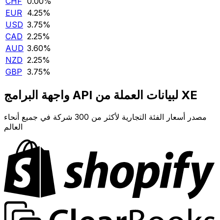
CHF
0.00‎%‎
EUR
4.25‎%‎
USD
3.75‎%‎
CAD
2.25‎%‎
AUD
3.60‎%‎
NZD
2.25‎%‎
GBP
3.75‎%‎
واجهة البرامج API لبيانات العملة من XE
مصدر أسعار الفئة التجارية لأكثر من 300 شركة في جميع أنحاء
العالم