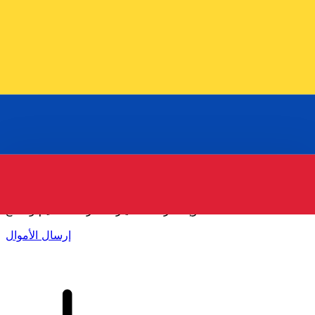
إكس إي (Xe) لتحويلات الأموال الدولية
أرسل المال عبر الإنترنت بسرعة وسهولة وأمان. تتبع مباشر
وإخطارات + خيارات مرنة للتسليم والدفع.
إرسال الأموال