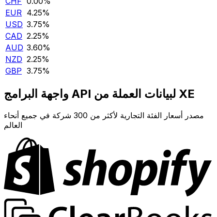
CHF
0.00‎%‎
EUR
4.25‎%‎
USD
3.75‎%‎
CAD
2.25‎%‎
AUD
3.60‎%‎
NZD
2.25‎%‎
GBP
3.75‎%‎
واجهة البرامج API لبيانات العملة من XE
مصدر أسعار الفئة التجارية لأكثر من 300 شركة في جميع أنحاء
العالم