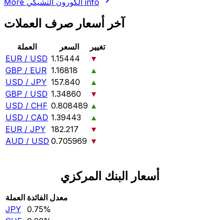
info
الكورون التشيكي
More
آخر أسعار صرف العملات
تغيير
السعر
العملة
EUR / USD
1.15444
▼
GBP / EUR
1.16818
▲
USD / JPY
157.840
▲
GBP / USD
1.34860
▼
USD / CHF
0.808489
▲
USD / CAD
1.39443
▲
EUR / JPY
182.217
▼
AUD / USD
0.705969
▼
أسعار البنك المركزي
معدل الفائدة
العملة
JPY
0.75‎%‎