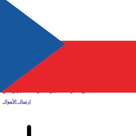
إكس إي (Xe) لتحويلات الأموال الدولية
أرسل المال عبر الإنترنت بسرعة وسهولة وأمان. تتبع مباشر
وإخطارات + خيارات مرنة للتسليم والدفع.
إرسال الأموال