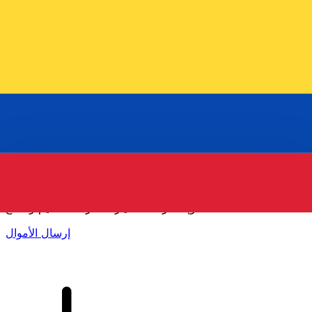
إكس إي (Xe) لتحويلات الأموال الدولية
أرسل المال عبر الإنترنت بسرعة وسهولة وأمان. تتبع مباشر
وإخطارات + خيارات مرنة للتسليم والدفع.
إرسال الأموال