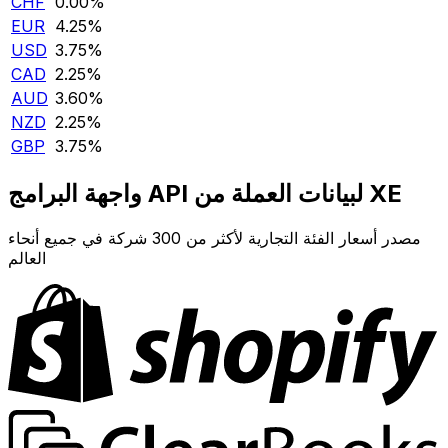
CHF
0.00‎%‎
EUR
4.25‎%‎
USD
3.75‎%‎
CAD
2.25‎%‎
AUD
3.60‎%‎
NZD
2.25‎%‎
GBP
3.75‎%‎
واجهة البرامج API لبيانات العملة من XE
مصدر أسعار الفئة التجارية لأكثر من 300 شركة في جميع أنحاء
العالم