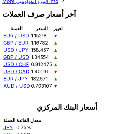
info
البيزو الكولومبي
More
آخر أسعار صرف العملات
تغيير
السعر
العملة
EUR / USD
1.15218
▼
GBP / EUR
1.16782
▲
USD / JPY
158.457
▲
GBP / USD
1.34554
▲
USD / CHF
0.812475
▲
USD / CAD
1.40116
▼
EUR / JPY
182.571
▲
AUD / USD
0.703107
▼
أسعار البنك المركزي
معدل الفائدة
العملة
JPY
0.75‎%‎