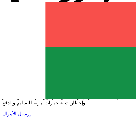
إكس إي (Xe) لتحويلات الأموال الدولية
أرسل المال عبر الإنترنت بسرعة وسهولة وأمان. تتبع مباشر
وإخطارات + خيارات مرنة للتسليم والدفع.
إرسال الأموال