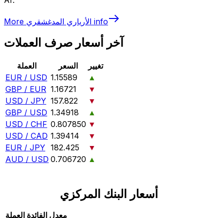
info
الأرياري المدغشقري
More
آخر أسعار صرف العملات
تغيير
السعر
العملة
EUR / USD
1.15589
▲
GBP / EUR
1.16721
▼
USD / JPY
157.822
▼
GBP / USD
1.34918
▲
USD / CHF
0.807850
▼
USD / CAD
1.39414
▼
EUR / JPY
182.425
▼
AUD / USD
0.706720
▲
أسعار البنك المركزي
معدل الفائدة
العملة