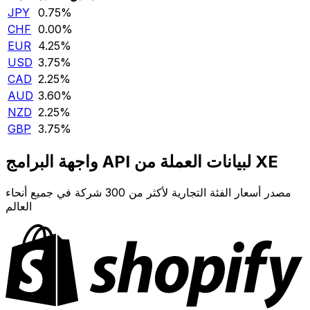
JPY
0.75‎%‎
CHF
0.00‎%‎
EUR
4.25‎%‎
USD
3.75‎%‎
CAD
2.25‎%‎
AUD
3.60‎%‎
NZD
2.25‎%‎
GBP
3.75‎%‎
واجهة البرامج API لبيانات العملة من XE
مصدر أسعار الفئة التجارية لأكثر من 300 شركة في جميع أنحاء
العالم