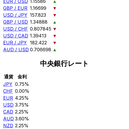
EUR / USD
1.15586
▲
GBP / EUR
1.16699
▼
USD / JPY
157.823
▼
GBP / USD
1.34888
▲
USD / CHF
0.807845
▼
USD / CAD
1.39413
▼
EUR / JPY
182.422
▼
AUD / USD
0.706698
▲
中央銀行レート
通貨
金利
JPY
0.75%
CHF
0.00%
EUR
4.25%
USD
3.75%
CAD
2.25%
AUD
3.60%
NZD
2.25%