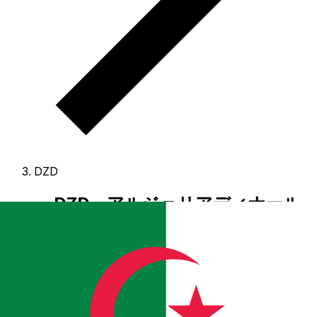
DZD
DZD - アルジェリアディナール
アルジェリアディナール は アルジェリア の通貨です。
当
社ランキングでは最も人気の アルジェリアディナール レー
トは DZD から USD です。
ディナール の通貨コードは
DZD です
、通貨記号は دج です。
以下に アルジェリアディ
ナール レートと通貨コンバーターを掲載しています。