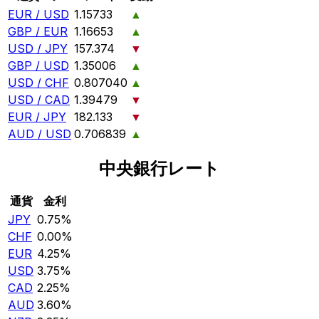
EUR / USD
1.15733
▲
GBP / EUR
1.16653
▲
USD / JPY
157.374
▼
GBP / USD
1.35006
▲
USD / CHF
0.807040
▲
USD / CAD
1.39479
▼
EUR / JPY
182.133
▼
AUD / USD
0.706839
▲
中央銀行レート
通貨
金利
JPY
0.75%
CHF
0.00%
EUR
4.25%
USD
3.75%
CAD
2.25%
AUD
3.60%