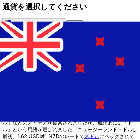
通貨を選択してください
NZD
-
ニュージーランドドル
続ける
1840年に導入されたニュージーランド・ポンドは、ニュー
ジーランドの最初の公式通貨でした。それまで、イギリスと
オーストラリアのコインがニュージーランドで流通してお
り、1897年まで続きました。ポンドの紙幣は1924年まで6
つの異なる商業銀行によって発行されていましたが、その年
に単一の統一デザインが導入されました。10年後、ニュー
ジーランド準備銀行が設立されました。
デシマル化のアイデアは1933年に初めて提起されました
が、1967年まで実施されませんでした。この年、ニュージ
ーランド・ドルがニュージーランド・ポンドに取って代わり
ました。新しい通貨の名称については「キウイ」や「ジー
ル」などのアイデアが提案されましたが、最終的には「ド
ル」という用語が選ばれました。ニュージーランド・ドルは
最初、1.62 USD対1 NZDのレートで
米ドル
にペッグされて