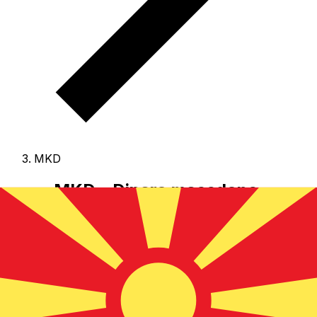
MKD
MKD - Dinaro macedone
La Dinaro macedone è la valuta di Macedonia del Nord.
Le nostre classifiche mostrano che il tasso Dinaro
macedone più popolare è MKD a USD.
Il codice valuta
per Denari è MKD
, e il simbolo è ден.
Qui sotto trovi i
tassi Dinaro macedone e un convertitore.
Seleziona una valuta