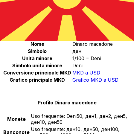
MKD
-
Dinaro macedone
Continua
Statistiche Dinaro macedone
Nome
Dinaro macedone
Simbolo
ден
Unità minore
1/100 = Deni
Simbolo unità minore
Deni
Conversione principale MKD
MKD a USD
Grafico principale MKD
Grafico MKD a USD
Profilo Dinaro macedone
Uso frequente:
Deni50, ден1, ден2, ден5,
Monete
ден10, ден50
Uso frequente:
ден10, ден50, ден100,
Banconote