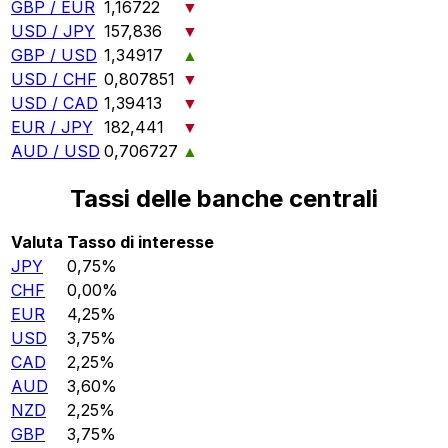
GBP / EUR
1,16722
▼
USD / JPY
157,836
▼
GBP / USD
1,34917
▲
USD / CHF
0,807851
▼
USD / CAD
1,39413
▼
EUR / JPY
182,441
▼
AUD / USD
0,706727
▲
Tassi delle banche centrali
Valuta
Tasso di interesse
JPY
0,75%
CHF
0,00%
EUR
4,25%
USD
3,75%
CAD
2,25%
AUD
3,60%
NZD
2,25%
GBP
3,75%