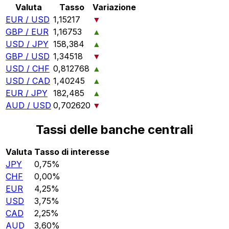
Valuta
Tasso
Variazione
EUR / USD
1,15217
▼
GBP / EUR
1,16753
▲
USD / JPY
158,384
▲
GBP / USD
1,34518
▼
USD / CHF
0,812768
▲
USD / CAD
1,40245
▲
EUR / JPY
182,485
▲
AUD / USD
0,702620
▼
Tassi delle banche centrali
Valuta
Tasso di interesse
JPY
0,75%
CHF
0,00%
EUR
4,25%
USD
3,75%
CAD
2,25%
AUD
3,60%