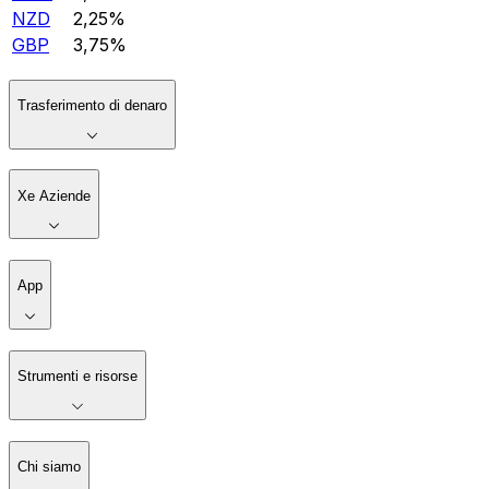
NZD
2,25%
GBP
3,75%
Trasferimento di denaro
Xe Aziende
App
Strumenti e risorse
Chi siamo