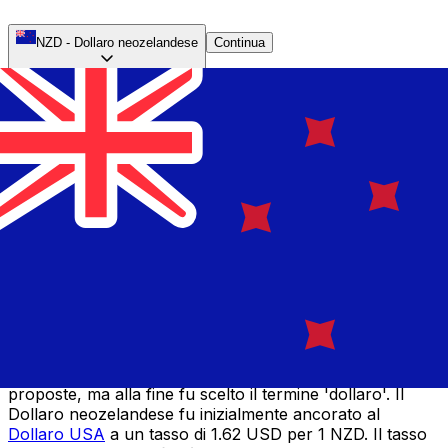
NZD
-
Dollaro neozelandese
Continua
Introdotto nel 1840, il Pound neozelandese è stata la
prima valuta ufficiale della Nuova Zelanda. Fino a quel
momento, sia le monete britanniche che quelle
australiane circolavano in Nuova Zelanda e
continuarono a farlo fino al 1897. Le banconote in
Pound furono prodotte dalle sei diverse banche
commerciali fino al 1924, quando fu implementato un
unico design uniforme. Un decennio dopo, fu istituita la
Banca di Riserva della Nuova Zelanda.
L'idea della decimalizzazione fu sollevata per la prima
volta nel 1933, ma non fu attuata fino al 1967, quando il
Dollaro neozelandese sostituì il Pound neozelandese. Ci
fu molta discussione pubblica su come sarebbe stata
chiamata la nuova valuta, con idee come 'kiwi' e 'zeal'
proposte, ma alla fine fu scelto il termine 'dollaro'. Il
Dollaro neozelandese fu inizialmente ancorato al
Dollaro USA
a un tasso di 1.62 USD per 1 NZD. Il tasso